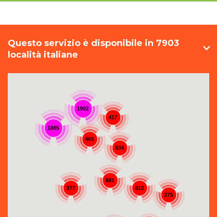
Questo servizio è disponibile in 7903
località italiane
1902
417
1885
465
534
681
377
810
275