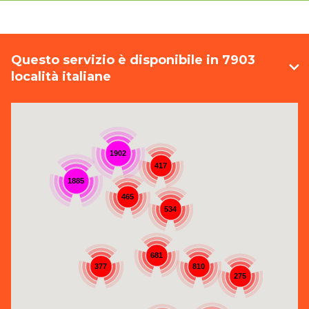
Questo servizio è disponibile in 7903
località italiane
1902
417
1885
465
534
681
377
810
275