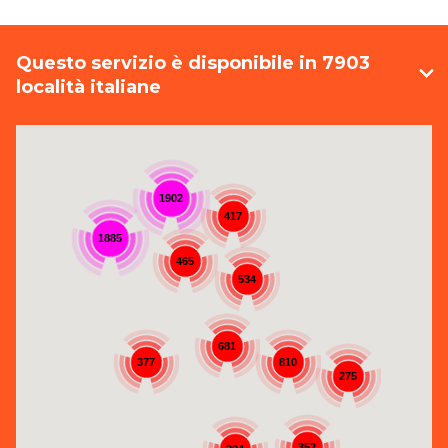
Questo servizio è disponibile in 7903
località italiane
1902
417
1885
465
534
681
377
810
275
352