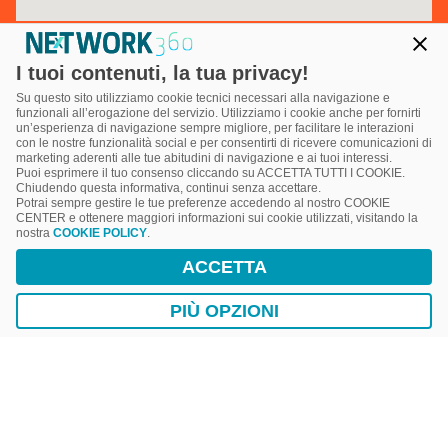
I tuoi contenuti, la tua privacy!
Su questo sito utilizziamo cookie tecnici necessari alla navigazione e
funzionali all’erogazione del servizio. Utilizziamo i cookie anche per fornirti
un’esperienza di navigazione sempre migliore, per facilitare le interazioni
con le nostre funzionalità social e per consentirti di ricevere comunicazioni di
marketing aderenti alle tue abitudini di navigazione e ai tuoi interessi.
Puoi esprimere il tuo consenso cliccando su ACCETTA TUTTI I COOKIE.
Chiudendo questa informativa, continui senza accettare.
Potrai sempre gestire le tue preferenze accedendo al nostro COOKIE
CENTER e ottenere maggiori informazioni sui cookie utilizzati, visitando la
nostra
COOKIE POLICY
.
Powered by
ACCETTA
PIÙ OPZIONI
e
ICT&Strategy S.r.l. – Gruppo DIGITAL360 - Codice fiscale
05710080960 - P.IVA 05710080960 - © 2021