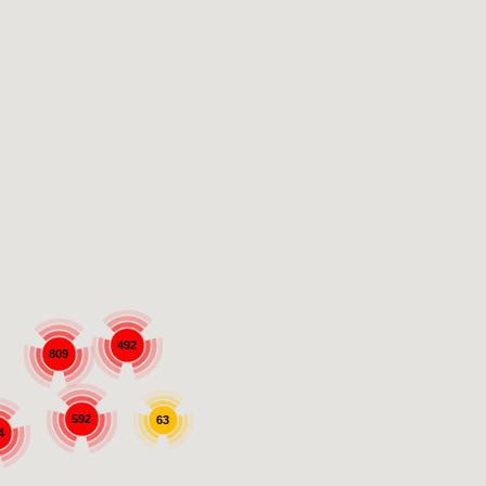
492
809
592
63
4