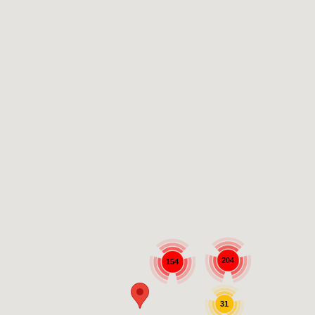
204
154
31