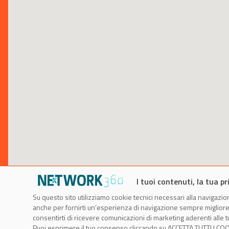
I tuoi contenuti, la tua pr
Su questo sito utilizziamo cookie tecnici necessari alla navigazion
anche per fornirti un’esperienza di navigazione sempre migliore, p
consentirti di ricevere comunicazioni di marketing aderenti alle tu
Puoi esprimere il tuo consenso cliccando su ACCETTA TUTTI I COO