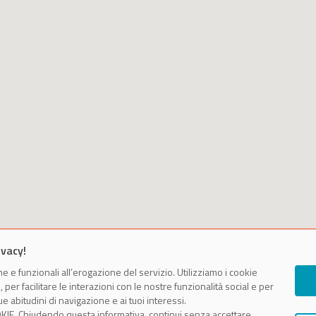
ivacy!
e e funzionali all’erogazione del servizio. Utilizziamo i cookie
er facilitare le interazioni con le nostre funzionalità social e per
e abitudini di navigazione e ai tuoi interessi.
Powered by
e
KIE. Chiudendo questa informativa, continui senza accettare.