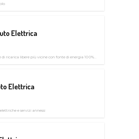
olo
uto Elettrica
di ricarica libere più vicine con fonte di energia 100%
to Elettrica
elettriche e servizi annessi