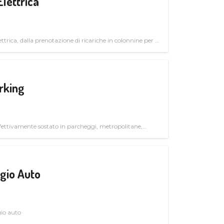
Elettrica
ttrica, dalla prenotazione di ricariche in colonnine per il
trutturali per il mercato business
rking
ettivamente sostato in parcheggi, metropolitane,
gio Auto
gio auto