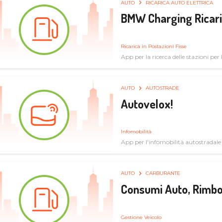
AUTO
RICARICA AUTO ELETTRICA
BMW Charging Ricaric
Ricarica in Postazioni Fisse
App per la ricerca delle stazioni per la
specifiche tecniche
AUTO
AUTOSTRADE
Autovelox!
Infomobilità
App per l'infomobilità autostradale
AUTO
CARBURANTE
Consumi Auto, Rimbo
Gestione Veicolo