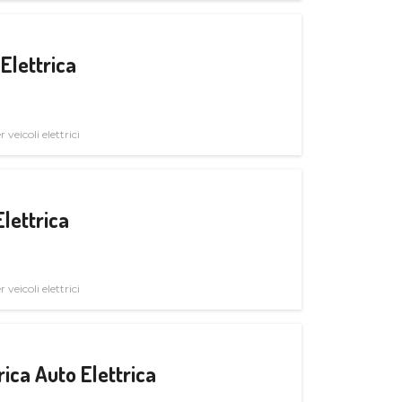
Elettrica
veicoli elettrici
Elettrica
veicoli elettrici
ica Auto Elettrica