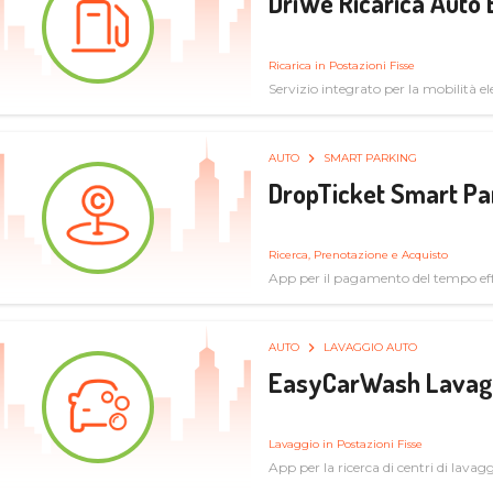
DriWe Ricarica Auto 
Ricarica in Postazioni Fisse
Servizio integrato per la mobilità ele
mercato consumer a soluzioni infras
AUTO
SMART PARKING
DropTicket Smart Pa
Ricerca, Prenotazione e Acquisto
App per il pagamento del tempo eff
tram, bus
AUTO
LAVAGGIO AUTO
EasyCarWash Lavag
Lavaggio in Postazioni Fisse
App per la ricerca di centri di lavag