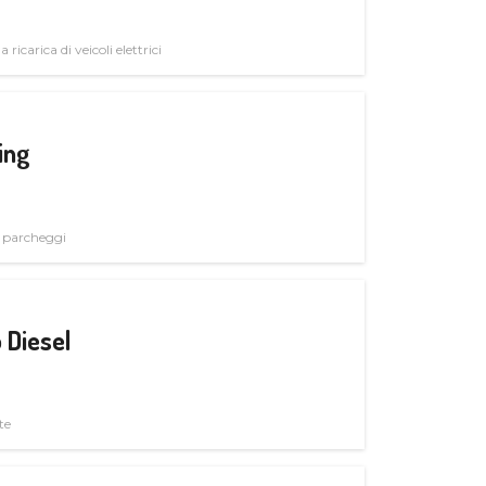
 ricarica di veicoli elettrici
ing
i parcheggi
 Diesel
te