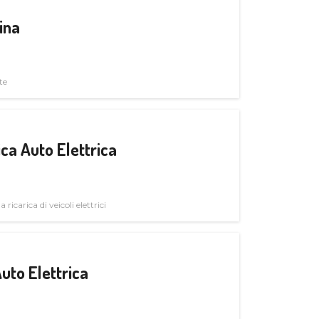
ina
te
ica Auto Elettrica
 ricarica di veicoli elettrici
uto Elettrica