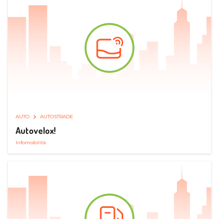
AUTO
AUTOSTRADE
Autovelox!
Infomobilità