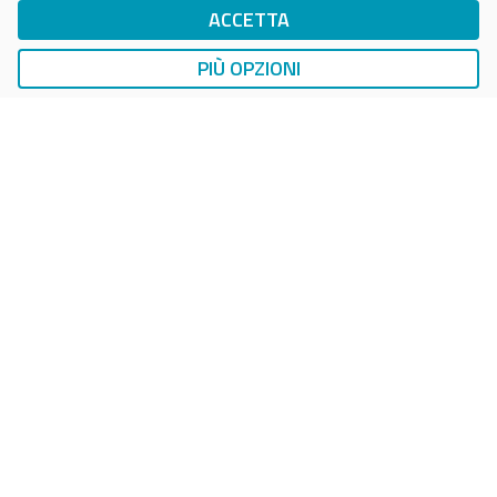
ACCETTA
DriWe Ricarica Auto Elettrica
Ricarica in Postazioni Fisse
PIÙ OPZIONI
AUTO
LAVAGGIO AUTO
EasyCarWash Lavaggio Auto
Lavaggio in Postazioni Fisse