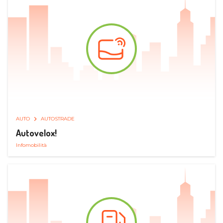
AUTO
AUTOSTRADE
Autovelox!
Infomobilità