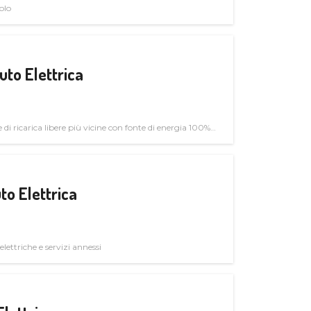
olo
uto Elettrica
di ricarica libere più vicine con fonte di energia 100%
to Elettrica
elettriche e servizi annessi