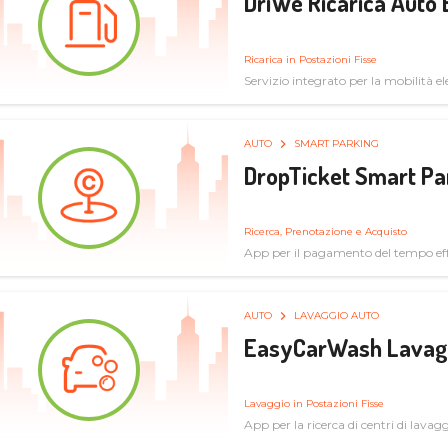
DriWe Ricarica Auto 
Ricarica in Postazioni Fisse
Servizio integrato per la mobilità ele
mercato consumer a soluzioni infras
AUTO
SMART PARKING
DropTicket Smart Pa
Ricerca, Prenotazione e Acquisto
App per il pagamento del tempo eff
tram, bus
AUTO
LAVAGGIO AUTO
EasyCarWash Lavag
Lavaggio in Postazioni Fisse
App per la ricerca di centri di lavag