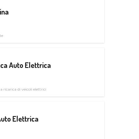
ina
te
ica Auto Elettrica
 ricarica di veicoli elettrici
uto Elettrica