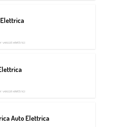
Elettrica
veicoli elettrici
Elettrica
veicoli elettrici
ica Auto Elettrica