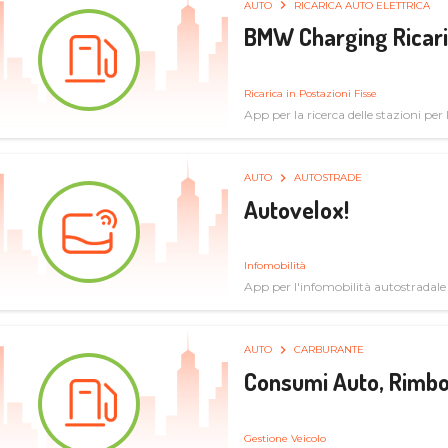
AUTO
RICARICA AUTO ELETTRICA
BMW Charging Ricaric
Ricarica in Postazioni Fisse
App per la ricerca delle stazioni per la
specifiche tecniche
AUTO
AUTOSTRADE
Autovelox!
Infomobilità
App per l'infomobilità autostradale
AUTO
CARBURANTE
Consumi Auto, Rimbo
Gestione Veicolo