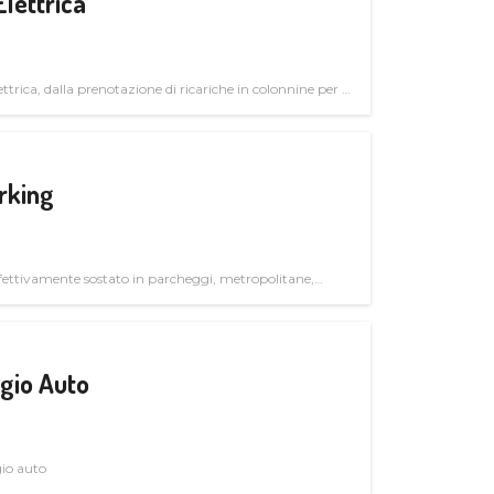
Elettrica
ttrica, dalla prenotazione di ricariche in colonnine per il
trutturali per il mercato business
rking
ettivamente sostato in parcheggi, metropolitane,
gio Auto
gio auto