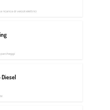
 ricarica di veicoli elettrici
ing
i parcheggi
 Diesel
te