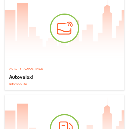
AUTO
AUTOSTRADE
Autovelox!
Infomobilità