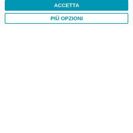
ACCETTA
DriWe Ricarica Auto Elettrica
Ricarica in Postazioni Fisse
PIÙ OPZIONI
AUTO
LAVAGGIO AUTO
EasyCarWash Lavaggio Auto
Lavaggio in Postazioni Fisse