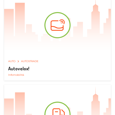
AUTO
AUTOSTRADE
Autovelox!
Infomobilità