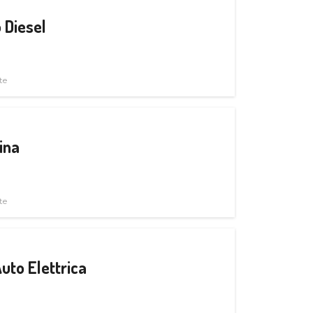
 Diesel
te
ina
te
uto Elettrica