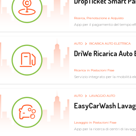
DropTicket Smart Pa
Ricerca, Prenotazione e Acquisto
App per il pagamento del tempo eff
tram, bus
AUTO
RICARICA AUTO ELETTRICA
DriWe Ricarica Auto 
Ricarica in Postazioni Fisse
Servizio integrato per la mobilità ele
mercato consumer a soluzioni infras
AUTO
LAVAGGIO AUTO
EasyCarWash Lavag
Lavaggio in Postazioni Fisse
App per la ricerca di centri di lavag