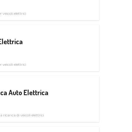
veicoli elettrici
Elettrica
veicoli elettrici
ica Auto Elettrica
 ricarica di veicoli elettrici