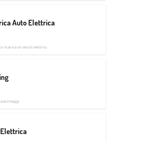
ica Auto Elettrica
 ricarica di veicoli elettrici
ing
i parcheggi
Elettrica