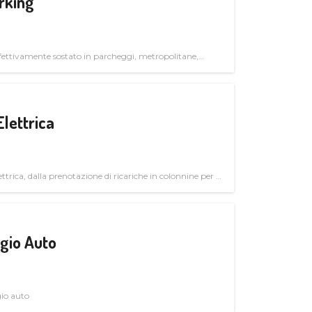
rking
ettivamente sostato in parcheggi, metropolitane,
Elettrica
ttrica, dalla prenotazione di ricariche in colonnine per il
trutturali per il mercato business
gio Auto
gio auto