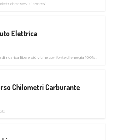
elettriche e servizi annessi
uto Elettrica
di ricarica libere più vicine con fonte di energia 100%
rso Chilometri Carburante
olo