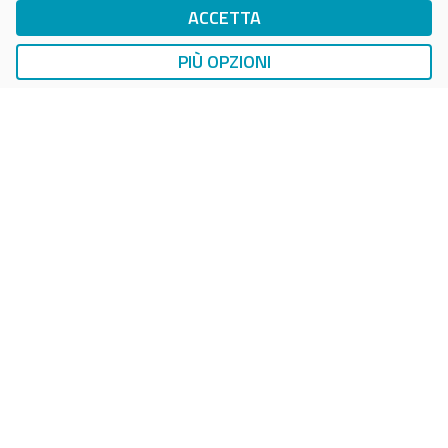
ACCETTA
DropTicket Smart Parking
Ricerca, Prenotazione e Acquisto
PIÙ OPZIONI
AUTO
LAVAGGIO AUTO
EasyCarWash Lavaggio Auto
Lavaggio in Postazioni Fisse