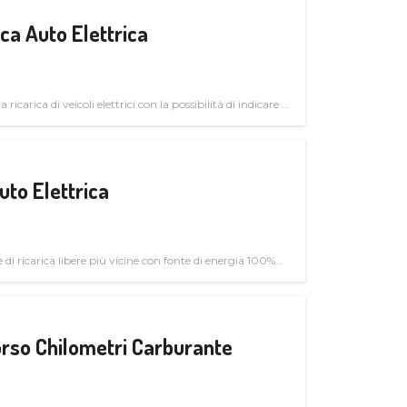
a Auto Elettrica
 ricarica di veicoli elettrici con la possibilità di indicare le
uto Elettrica
di ricarica libere più vicine con fonte di energia 100%
rso Chilometri Carburante