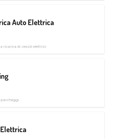
ica Auto Elettrica
 ricarica di veicoli elettrici
ing
i parcheggi
Elettrica