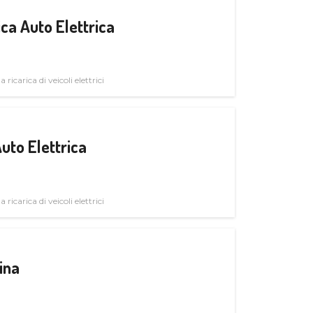
ica Auto Elettrica
 ricarica di veicoli elettrici
uto Elettrica
 ricarica di veicoli elettrici
ina