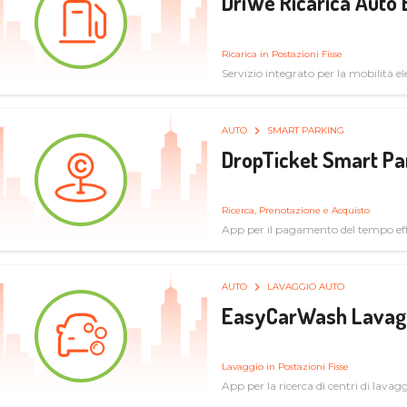
DriWe Ricarica Auto 
Ricarica in Postazioni Fisse
Servizio integrato per la mobilità ele
mercato consumer a soluzioni infras
AUTO
SMART PARKING
DropTicket Smart Pa
Ricerca, Prenotazione e Acquisto
App per il pagamento del tempo eff
tram, bus
AUTO
LAVAGGIO AUTO
EasyCarWash Lavag
Lavaggio in Postazioni Fisse
App per la ricerca di centri di lavag