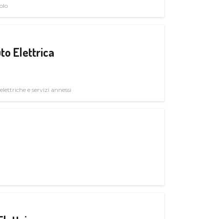
olo
to Elettrica
elettriche e servizi annessi