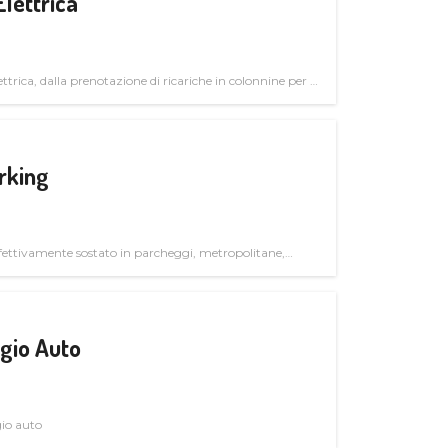
Elettrica
ttrica, dalla prenotazione di ricariche in colonnine per il
trutturali per il mercato business
rking
ettivamente sostato in parcheggi, metropolitane,
gio Auto
gio auto