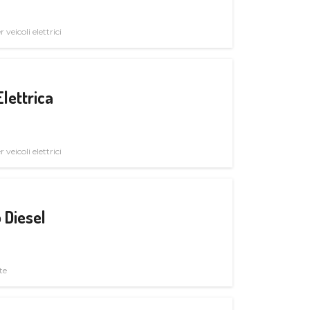
veicoli elettrici
Elettrica
veicoli elettrici
 Diesel
te