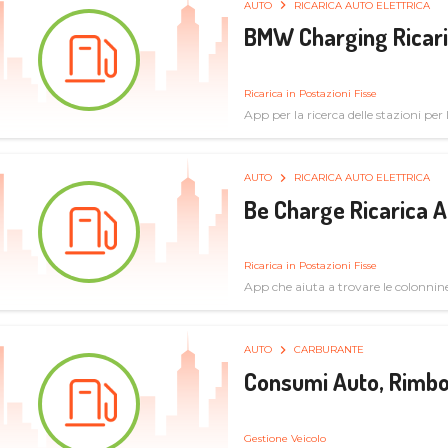
AUTO
RICARICA AUTO ELETTRICA
BMW Charging Ricaric
Ricarica in Postazioni Fisse
App per la ricerca delle stazioni per la
specifiche tecniche
AUTO
RICARICA AUTO ELETTRICA
Be Charge Ricarica A
Ricarica in Postazioni Fisse
App che aiuta a trovare le colonnine 
pulita
AUTO
CARBURANTE
Consumi Auto, Rimbo
Gestione Veicolo