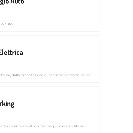
gio Auto
gio auto
Elettrica
ttrica, dalla prenotazione di ricariche in colonnine per il
trutturali per il mercato business
rking
ettivamente sostato in parcheggi, metropolitane,