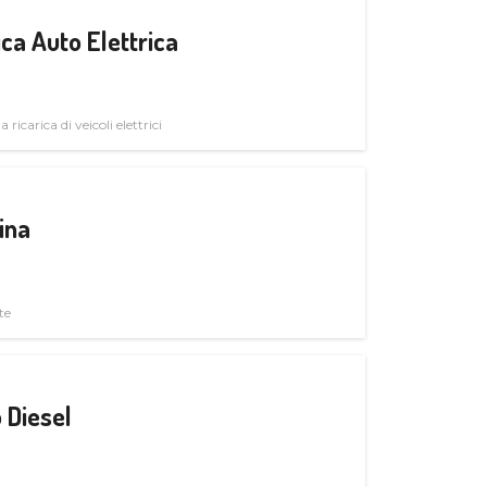
ica Auto Elettrica
 ricarica di veicoli elettrici
ina
te
 Diesel