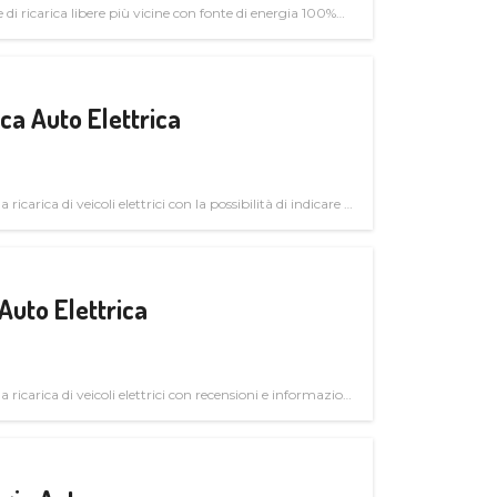
di ricarica libere più vicine con fonte di energia 100%
a Auto Elettrica
 ricarica di veicoli elettrici con la possibilità di indicare le
Auto Elettrica
la ricarica di veicoli elettrici con recensioni e informazioni