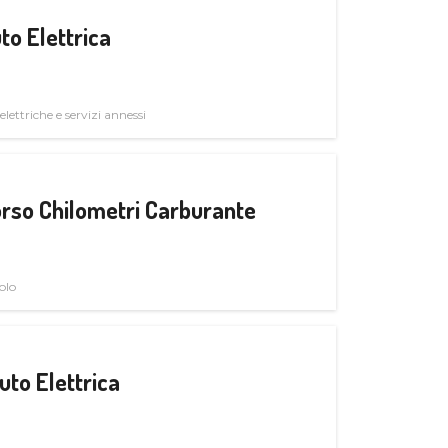
to Elettrica
elettriche e servizi annessi
rso Chilometri Carburante
olo
uto Elettrica