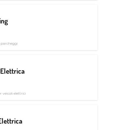
ing
i parcheggi
Elettrica
veicoli elettrici
Elettrica