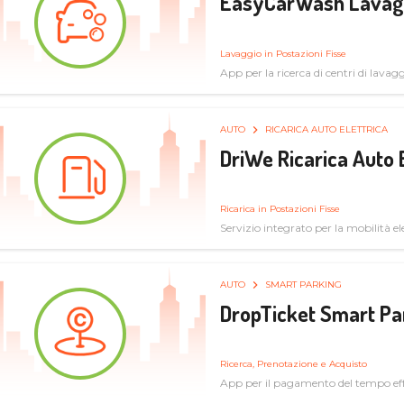
EasyCarWash Lavag
Lavaggio in Postazioni Fisse
App per la ricerca di centri di lavag
AUTO
RICARICA AUTO ELETTRICA
DriWe Ricarica Auto 
Ricarica in Postazioni Fisse
Servizio integrato per la mobilità ele
mercato consumer a soluzioni infras
AUTO
SMART PARKING
DropTicket Smart Pa
Ricerca, Prenotazione e Acquisto
App per il pagamento del tempo eff
tram, bus