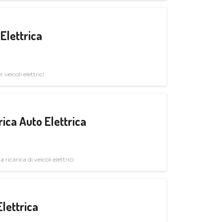
Elettrica
veicoli elettrici
ica Auto Elettrica
 ricarica di veicoli elettrici
Elettrica