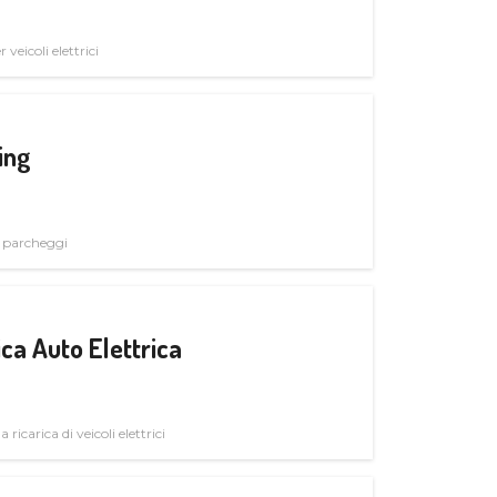
veicoli elettrici
ing
i parcheggi
ica Auto Elettrica
 ricarica di veicoli elettrici