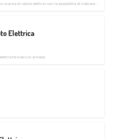
 ricarica di veicoli elettrici con la possibilità di indicare le
to Elettrica
elettriche e servizi annessi