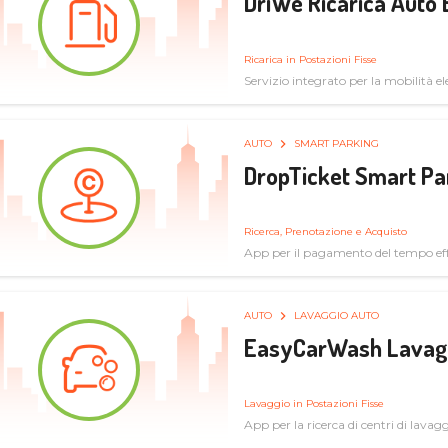
DriWe Ricarica Auto 
Ricarica in Postazioni Fisse
Servizio integrato per la mobilità ele
mercato consumer a soluzioni infras
AUTO
SMART PARKING
DropTicket Smart Pa
Ricerca, Prenotazione e Acquisto
App per il pagamento del tempo eff
tram, bus
AUTO
LAVAGGIO AUTO
EasyCarWash Lavag
Lavaggio in Postazioni Fisse
App per la ricerca di centri di lavag