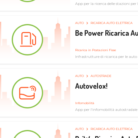
App per la ricerca delle stazioni per la
specifiche tecniche
AUTO
RICARICA AUTO ELETTRICA
Be Power Ricarica Au
Ricarica in Postazioni Fisse
Infrastrutture di ricarica per le auto 
AUTO
AUTOSTRADE
Autovelox!
Infomobilità
App per l'infomobilità autostradale
AUTO
RICARICA AUTO ELETTRICA