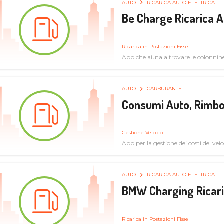
AUTO
RICARICA AUTO ELETTRICA
Be Charge Ricarica A
Ricarica in Postazioni Fisse
App che aiuta a trovare le colonnine 
pulita
AUTO
CARBURANTE
Consumi Auto, Rimbo
Gestione Veicolo
App per la gestione dei costi del veic
AUTO
RICARICA AUTO ELETTRICA
BMW Charging Ricaric
Ricarica in Postazioni Fisse