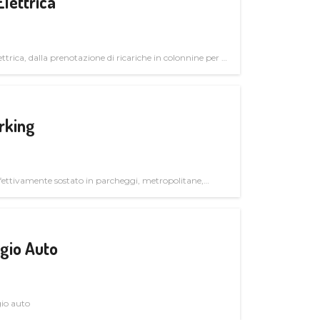
Elettrica
ttrica, dalla prenotazione di ricariche in colonnine per il
trutturali per il mercato business
rking
ettivamente sostato in parcheggi, metropolitane,
gio Auto
gio auto