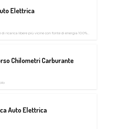
uto Elettrica
di ricarica libere più vicine con fonte di energia 100%
rso Chilometri Carburante
olo
a Auto Elettrica