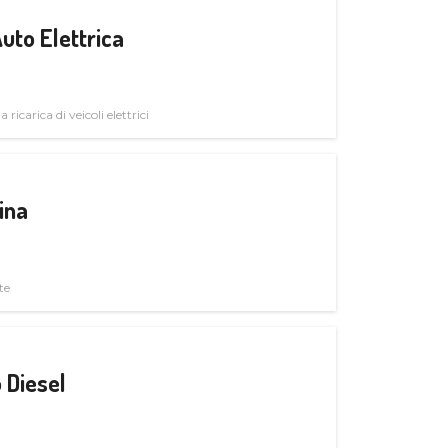
uto Elettrica
 ricarica di veicoli elettrici
ina
te
 Diesel