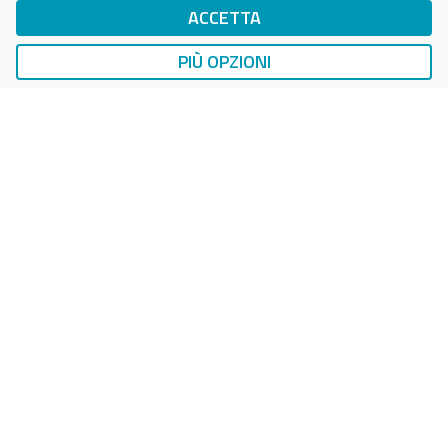
ACCETTA
DropTicket Smart Parking
Ricerca, Prenotazione e Acquisto
PIÙ OPZIONI
AUTO
LAVAGGIO AUTO
EasyCarWash Lavaggio Auto
Lavaggio in Postazioni Fisse