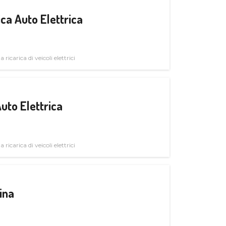
ica Auto Elettrica
 ricarica di veicoli elettrici
uto Elettrica
 ricarica di veicoli elettrici
ina