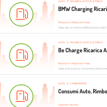
AUTO
RICARICA AUTO ELETTRICA
BMW Charging Ricaric
Ricarica in Postazioni Fisse
App per la ricerca delle stazioni per la
specifiche tecniche
AUTO
RICARICA AUTO ELETTRICA
Be Charge Ricarica A
Ricarica in Postazioni Fisse
App che aiuta a trovare le colonnine 
pulita
AUTO
CARBURANTE
Consumi Auto, Rimbo
Gestione Veicolo