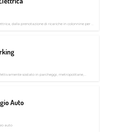
Elettrica
ttrica, dalla prenotazione di ricariche in colonnine per il
trutturali per il mercato business
rking
ettivamente sostato in parcheggi, metropolitane,
gio Auto
gio auto