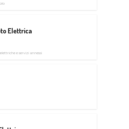
olo
to Elettrica
elettriche e servizi annessi