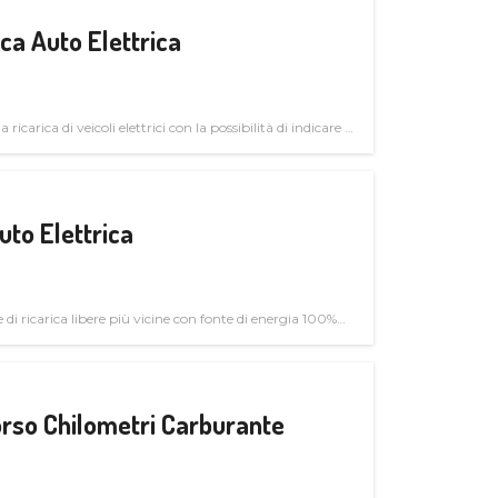
a Auto Elettrica
 ricarica di veicoli elettrici con la possibilità di indicare le
uto Elettrica
di ricarica libere più vicine con fonte di energia 100%
rso Chilometri Carburante