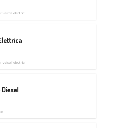
veicoli elettrici
Elettrica
veicoli elettrici
 Diesel
te