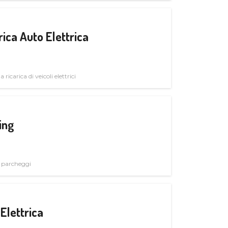
ica Auto Elettrica
 ricarica di veicoli elettrici
ing
i parcheggi
Elettrica