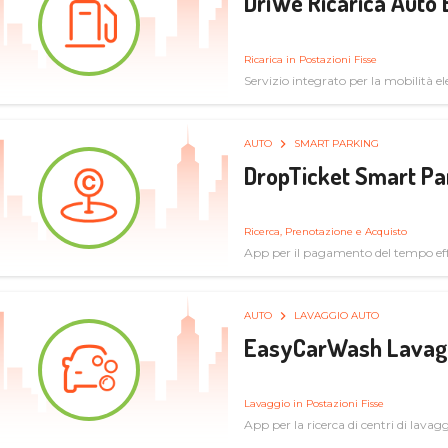
DriWe Ricarica Auto 
Ricarica in Postazioni Fisse
Servizio integrato per la mobilità ele
mercato consumer a soluzioni infras
AUTO
SMART PARKING
DropTicket Smart Pa
Ricerca, Prenotazione e Acquisto
App per il pagamento del tempo eff
tram, bus
AUTO
LAVAGGIO AUTO
EasyCarWash Lavag
Lavaggio in Postazioni Fisse
App per la ricerca di centri di lavag