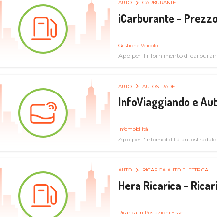
AUTO
CARBURANTE
iCarburante - Prezzo
Gestione Veicolo
App per il rifornimento di carburan
AUTO
AUTOSTRADE
InfoViaggiando e Au
Infomobilità
App per l'infomobilità autostradale
AUTO
RICARICA AUTO ELETTRICA
Hera Ricarica - Ricar
Ricarica in Postazioni Fisse