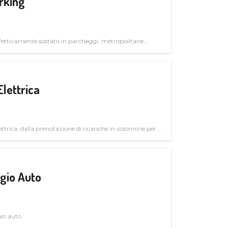
rking
ettivamente sostato in parcheggi, metropolitane,
Elettrica
ttrica, dalla prenotazione di ricariche in colonnine per il
trutturali per il mercato business
gio Auto
gio auto