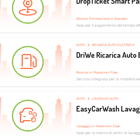
DropTicket Smart Pa
Ricerca, Prenotazione e Acquisto
App per il pagamento del tempo eff
tram, bus
AUTO
RICARICA AUTO ELETTRICA
DriWe Ricarica Auto 
Ricarica in Postazioni Fisse
Servizio integrato per la mobilità ele
mercato consumer a soluzioni infras
AUTO
LAVAGGIO AUTO
EasyCarWash Lavag
Lavaggio in Postazioni Fisse
App per la ricerca di centri di lavag