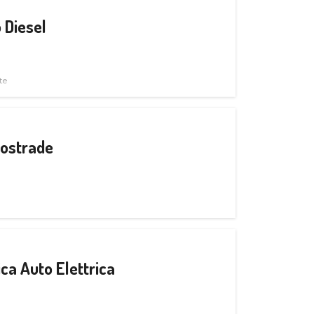
 Diesel
te
tostrade
ica Auto Elettrica