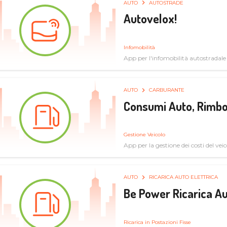
AUTO
AUTOSTRADE
Autovelox!
Infomobilità
App per l'infomobilità autostradale
AUTO
CARBURANTE
Consumi Auto, Rimbo
Gestione Veicolo
App per la gestione dei costi del veic
AUTO
RICARICA AUTO ELETTRICA
Be Power Ricarica Au
Ricarica in Postazioni Fisse