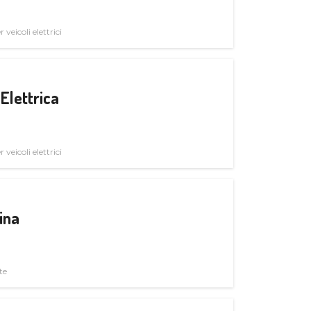
veicoli elettrici
Elettrica
veicoli elettrici
ina
te