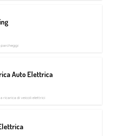
ing
i parcheggi
ica Auto Elettrica
 ricarica di veicoli elettrici
Elettrica