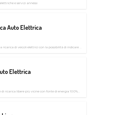
elettriche e servizi annessi
a Auto Elettrica
 ricarica di veicoli elettrici con la possibilità di indicare le
uto Elettrica
di ricarica libere più vicine con fonte di energia 100%