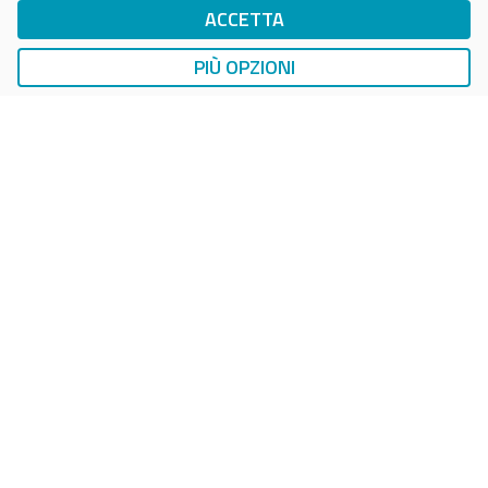
ACCETTA
DropTicket Smart Parking
Ricerca, Prenotazione e Acquisto
PIÙ OPZIONI
AUTO
LAVAGGIO AUTO
EasyCarWash Lavaggio Auto
Lavaggio in Postazioni Fisse