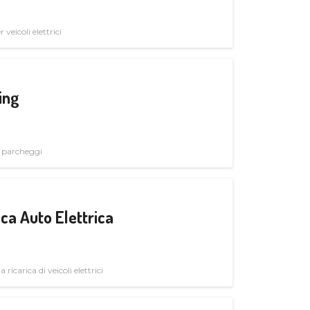
veicoli elettrici
ing
i parcheggi
ica Auto Elettrica
 ricarica di veicoli elettrici