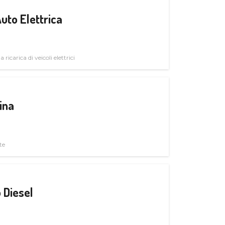
uto Elettrica
 ricarica di veicoli elettrici
ina
te
 Diesel