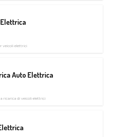
Elettrica
veicoli elettrici
ica Auto Elettrica
 ricarica di veicoli elettrici
Elettrica