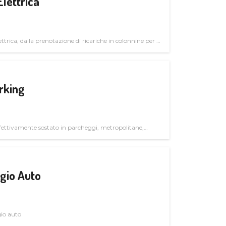
Elettrica
ttrica, dalla prenotazione di ricariche in colonnine per il
trutturali per il mercato business
rking
ettivamente sostato in parcheggi, metropolitane,
gio Auto
gio auto