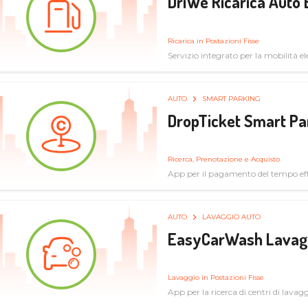
DriWe Ricarica Auto 
Ricarica in Postazioni Fisse
Servizio integrato per la mobilità ele
mercato consumer a soluzioni infras
AUTO
SMART PARKING
DropTicket Smart Pa
Ricerca, Prenotazione e Acquisto
App per il pagamento del tempo eff
tram, bus
AUTO
LAVAGGIO AUTO
EasyCarWash Lavag
Lavaggio in Postazioni Fisse
App per la ricerca di centri di lavag