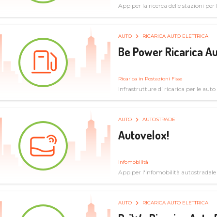
App per la ricerca delle stazioni per la
specifiche tecniche
AUTO
RICARICA AUTO ELETTRICA
Be Power Ricarica Au
Ricarica in Postazioni Fisse
Infrastrutture di ricarica per le auto 
AUTO
AUTOSTRADE
Autovelox!
Infomobilità
App per l'infomobilità autostradale
AUTO
RICARICA AUTO ELETTRICA