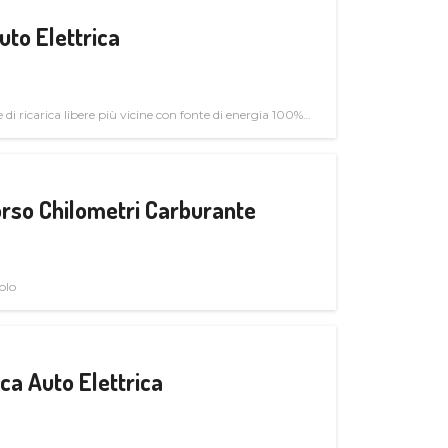
uto Elettrica
di ricarica libere più vicine con fonte di energia 100%
rso Chilometri Carburante
olo
a Auto Elettrica