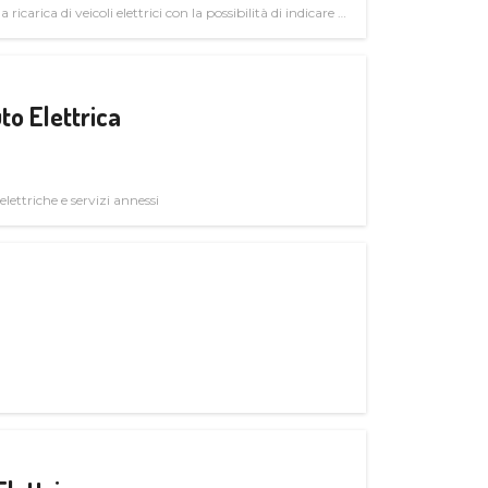
 ricarica di veicoli elettrici con la possibilità di indicare le
to Elettrica
elettriche e servizi annessi