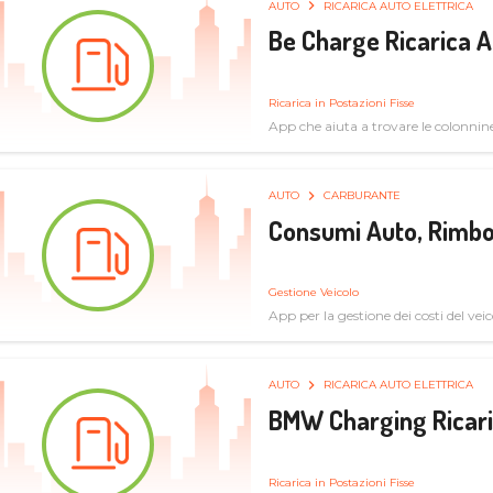
AUTO
RICARICA AUTO ELETTRICA
Be Charge Ricarica A
Ricarica in Postazioni Fisse
App che aiuta a trovare le colonnine 
pulita
AUTO
CARBURANTE
Consumi Auto, Rimbo
Gestione Veicolo
App per la gestione dei costi del veic
AUTO
RICARICA AUTO ELETTRICA
BMW Charging Ricaric
Ricarica in Postazioni Fisse