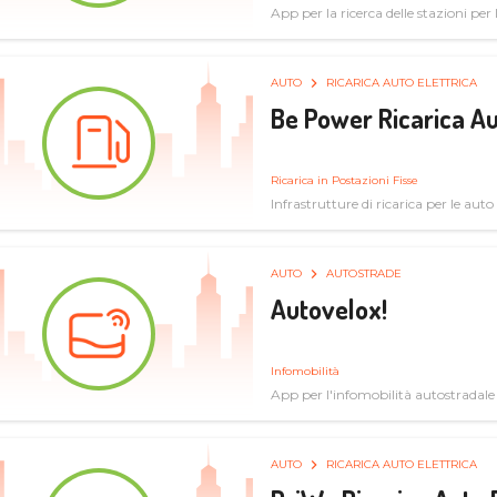
App per la ricerca delle stazioni per la
specifiche tecniche
AUTO
RICARICA AUTO ELETTRICA
Be Power Ricarica Au
Ricarica in Postazioni Fisse
Infrastrutture di ricarica per le auto 
AUTO
AUTOSTRADE
Autovelox!
Infomobilità
App per l'infomobilità autostradale
AUTO
RICARICA AUTO ELETTRICA