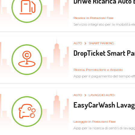
DriWe Ricarica Auto 
Ricarica in Postazioni Fisse
Servizio integrato per la mobilità ele
mercato consumer a soluzioni infras
AUTO
SMART PARKING
DropTicket Smart Pa
Ricerca, Prenotazione e Acquisto
App per il pagamento del tempo eff
tram, bus
AUTO
LAVAGGIO AUTO
EasyCarWash Lavag
Lavaggio in Postazioni Fisse
App per la ricerca di centri di lavag