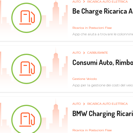
AUTO
RICARICA AUTO ELETTRICA
Be Charge Ricarica A
Ricarica in Postazioni Fisse
App che aiuta a trovare le colonnine 
pulita
AUTO
CARBURANTE
Consumi Auto, Rimbo
Gestione Veicolo
App per la gestione dei costi del veic
AUTO
RICARICA AUTO ELETTRICA
BMW Charging Ricaric
Ricarica in Postazioni Fisse