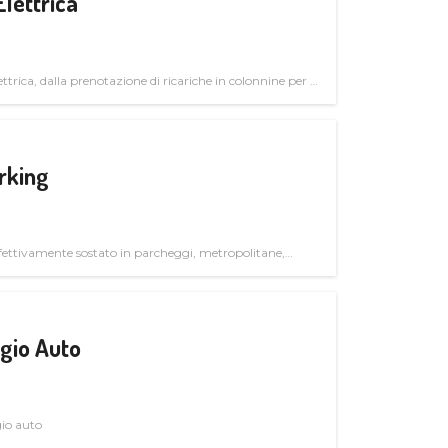
Elettrica
ttrica, dalla prenotazione di ricariche in colonnine per il
trutturali per il mercato business
rking
ettivamente sostato in parcheggi, metropolitane,
gio Auto
gio auto