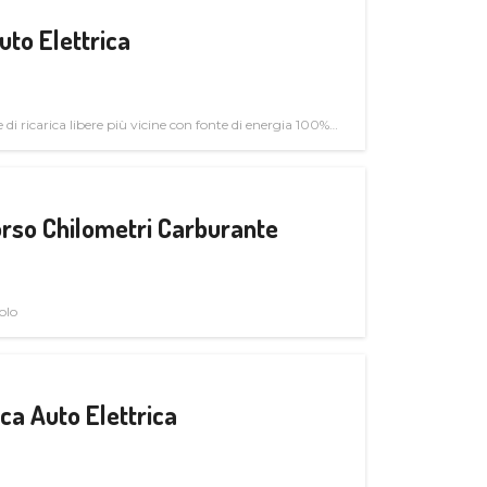
uto Elettrica
di ricarica libere più vicine con fonte di energia 100%
rso Chilometri Carburante
olo
a Auto Elettrica