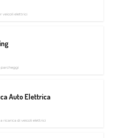
veicoli elettrici
ing
i parcheggi
ica Auto Elettrica
 ricarica di veicoli elettrici