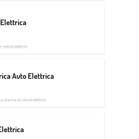
Elettrica
veicoli elettrici
ica Auto Elettrica
 ricarica di veicoli elettrici
Elettrica