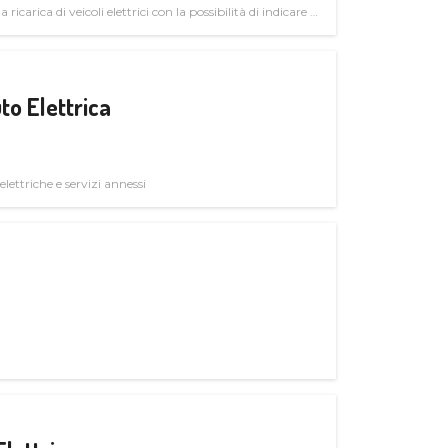
 ricarica di veicoli elettrici con la possibilità di indicare le
to Elettrica
elettriche e servizi annessi