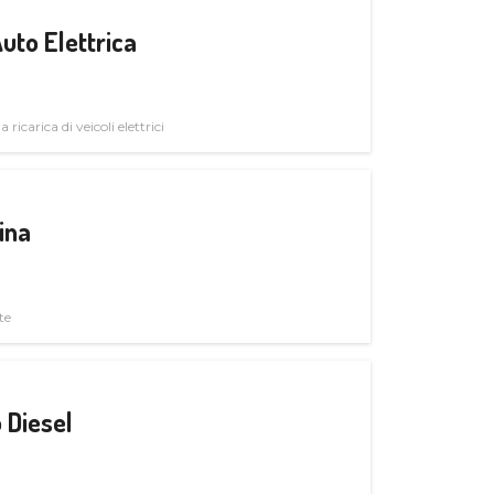
uto Elettrica
 ricarica di veicoli elettrici
ina
te
 Diesel