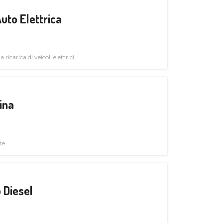
uto Elettrica
 ricarica di veicoli elettrici
ina
te
 Diesel