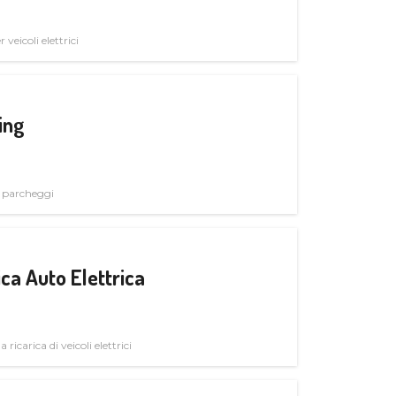
veicoli elettrici
ing
i parcheggi
ica Auto Elettrica
 ricarica di veicoli elettrici