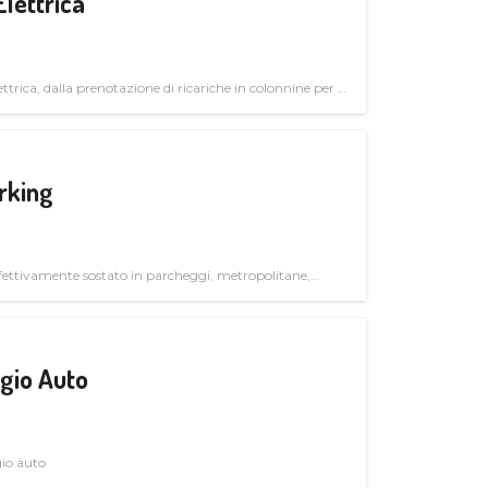
Elettrica
ttrica, dalla prenotazione di ricariche in colonnine per il
trutturali per il mercato business
rking
ettivamente sostato in parcheggi, metropolitane,
gio Auto
gio auto