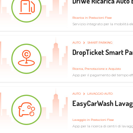
DriWe Ricarica Auto 
Ricarica in Postazioni Fisse
Servizio integrato per la mobilità ele
mercato consumer a soluzioni infras
AUTO
SMART PARKING
DropTicket Smart Pa
Ricerca, Prenotazione e Acquisto
App per il pagamento del tempo eff
tram, bus
AUTO
LAVAGGIO AUTO
EasyCarWash Lavag
Lavaggio in Postazioni Fisse
App per la ricerca di centri di lavag