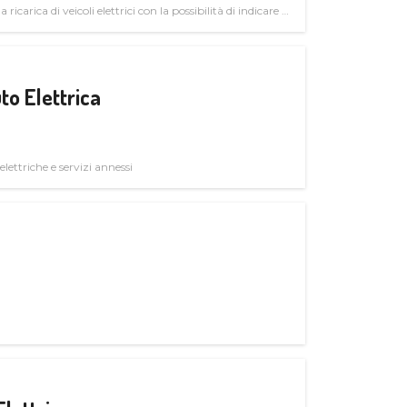
 ricarica di veicoli elettrici con la possibilità di indicare le
to Elettrica
elettriche e servizi annessi