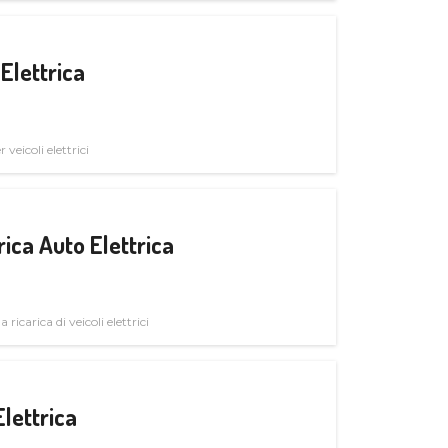
Elettrica
veicoli elettrici
ica Auto Elettrica
 ricarica di veicoli elettrici
Elettrica