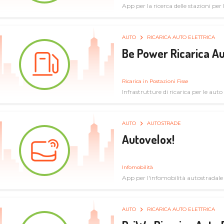
App per la ricerca delle stazioni per la
specifiche tecniche
AUTO
RICARICA AUTO ELETTRICA
Be Power Ricarica Au
Ricarica in Postazioni Fisse
Infrastrutture di ricarica per le auto 
AUTO
AUTOSTRADE
Autovelox!
Infomobilità
App per l'infomobilità autostradale
AUTO
RICARICA AUTO ELETTRICA