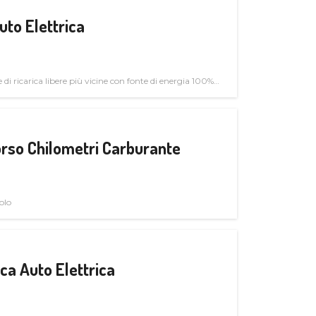
uto Elettrica
di ricarica libere più vicine con fonte di energia 100%
rso Chilometri Carburante
olo
a Auto Elettrica