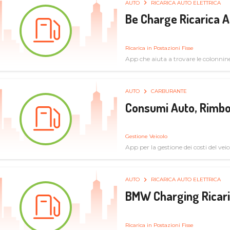
AUTO
RICARICA AUTO ELETTRICA
Be Charge Ricarica A
Ricarica in Postazioni Fisse
App che aiuta a trovare le colonnine 
pulita
AUTO
CARBURANTE
Consumi Auto, Rimbo
Gestione Veicolo
App per la gestione dei costi del veic
AUTO
RICARICA AUTO ELETTRICA
BMW Charging Ricaric
Ricarica in Postazioni Fisse