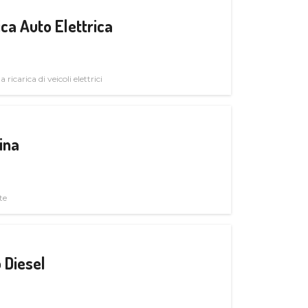
ica Auto Elettrica
 ricarica di veicoli elettrici
ina
te
 Diesel