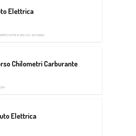
to Elettrica
elettriche e servizi annessi
rso Chilometri Carburante
olo
uto Elettrica