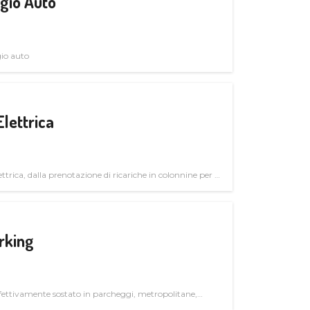
gio Auto
gio auto
Elettrica
ttrica, dalla prenotazione di ricariche in colonnine per il
trutturali per il mercato business
rking
ettivamente sostato in parcheggi, metropolitane,