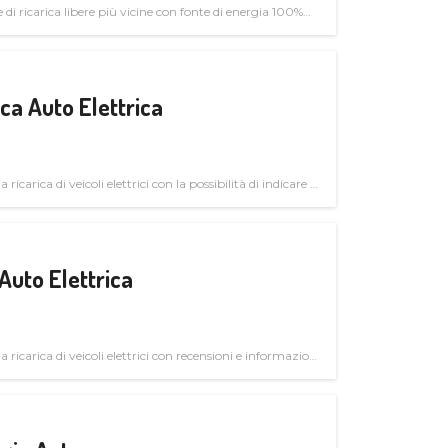
di ricarica libere più vicine con fonte di energia 100%
a Auto Elettrica
 ricarica di veicoli elettrici con la possibilità di indicare le
Auto Elettrica
la ricarica di veicoli elettrici con recensioni e informazioni