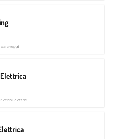
ing
i parcheggi
Elettrica
veicoli elettrici
Elettrica