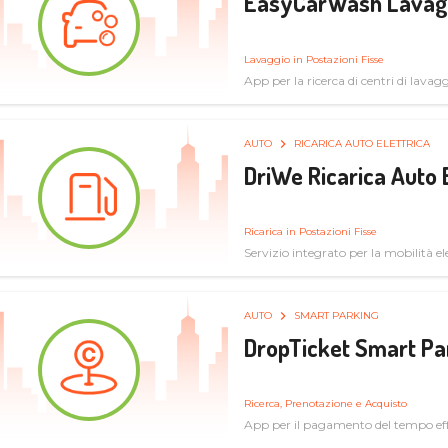
EasyCarWash Lavag
Lavaggio in Postazioni Fisse
App per la ricerca di centri di lavag
AUTO
RICARICA AUTO ELETTRICA
DriWe Ricarica Auto 
Ricarica in Postazioni Fisse
Servizio integrato per la mobilità ele
mercato consumer a soluzioni infras
AUTO
SMART PARKING
DropTicket Smart Pa
Ricerca, Prenotazione e Acquisto
App per il pagamento del tempo eff
tram, bus