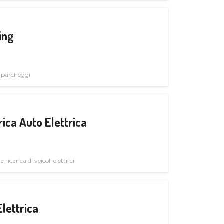
ing
i parcheggi
ica Auto Elettrica
 ricarica di veicoli elettrici
Elettrica