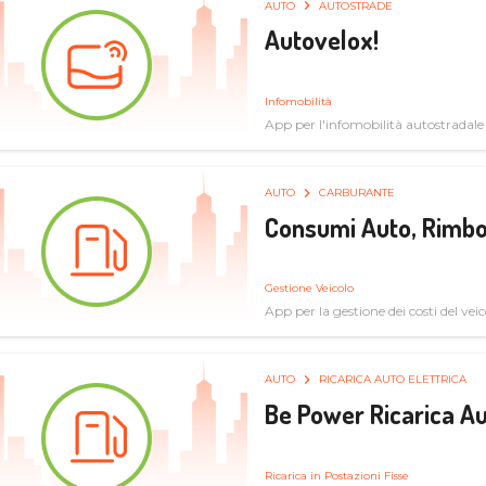
AUTO
AUTOSTRADE
Autovelox!
Infomobilità
App per l'infomobilità autostradale
AUTO
CARBURANTE
Consumi Auto, Rimbo
Gestione Veicolo
App per la gestione dei costi del veic
AUTO
RICARICA AUTO ELETTRICA
Be Power Ricarica Au
Ricarica in Postazioni Fisse