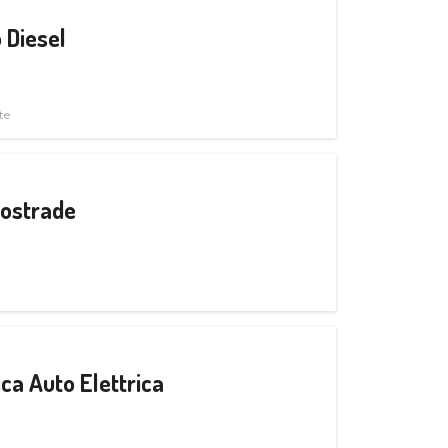
 Diesel
te
tostrade
ica Auto Elettrica