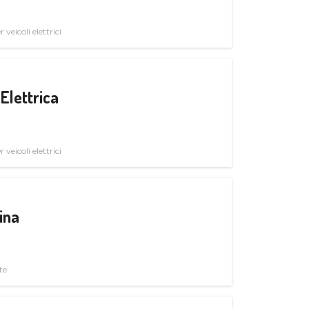
veicoli elettrici
Elettrica
veicoli elettrici
ina
te