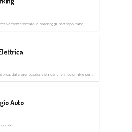
rking
ettivamente sostato in parcheggi, metropolitane,
Elettrica
ttrica, dalla prenotazione di ricariche in colonnine per il
trutturali per il mercato business
gio Auto
gio auto