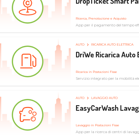
DropTicket Smart Pa
Ricerca, Prenotazione e Acquisto
App per il pagamento del tempo eff
tram, bus
AUTO
RICARICA AUTO ELETTRICA
DriWe Ricarica Auto 
Ricarica in Postazioni Fisse
Servizio integrato per la mobilità ele
mercato consumer a soluzioni infras
AUTO
LAVAGGIO AUTO
EasyCarWash Lavag
Lavaggio in Postazioni Fisse
App per la ricerca di centri di lavag