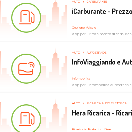
AUTO
CARBURANTE
iCarburante - Prezzo
Gestione Veicolo
App per il rifornimento di carburan
AUTO
AUTOSTRADE
InfoViaggiando e Au
Infomobilità
App per l'infomobilità autostradale
AUTO
RICARICA AUTO ELETTRICA
Hera Ricarica - Ricar
Ricarica in Postazioni Fisse