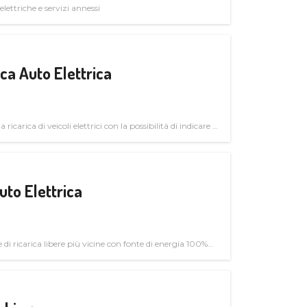
elettriche e servizi annessi
a Auto Elettrica
 ricarica di veicoli elettrici con la possibilità di indicare le
uto Elettrica
di ricarica libere più vicine con fonte di energia 100%