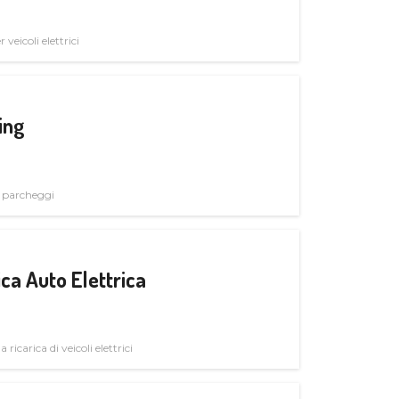
veicoli elettrici
ing
i parcheggi
ica Auto Elettrica
 ricarica di veicoli elettrici