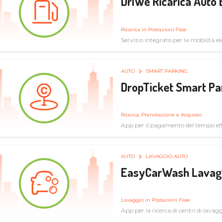
DriWe Ricarica Auto 
Ricarica in Postazioni Fisse
Servizio integrato per la mobilità ele
mercato consumer a soluzioni infras
AUTO
SMART PARKING
DropTicket Smart Pa
Ricerca, Prenotazione e Acquisto
App per il pagamento del tempo eff
tram, bus
AUTO
LAVAGGIO AUTO
EasyCarWash Lavag
Lavaggio in Postazioni Fisse
App per la ricerca di centri di lavag