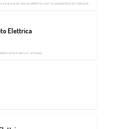
 ricarica di veicoli elettrici con la possibilità di indicare le
to Elettrica
elettriche e servizi annessi