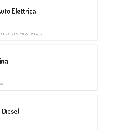
uto Elettrica
 ricarica di veicoli elettrici
ina
te
 Diesel