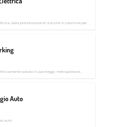
Elettrica
ttrica, dalla prenotazione di ricariche in colonnine per il
trutturali per il mercato business
rking
ettivamente sostato in parcheggi, metropolitane,
gio Auto
gio auto