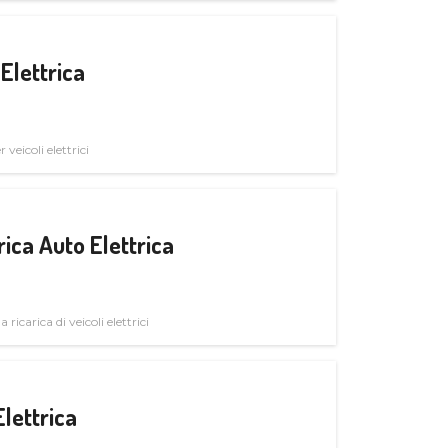
Elettrica
veicoli elettrici
ica Auto Elettrica
 ricarica di veicoli elettrici
Elettrica