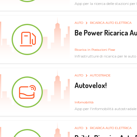
App per la ricerca delle stazioni per la
specifiche tecniche
AUTO
RICARICA AUTO ELETTRICA
Be Power Ricarica Au
Ricarica in Postazioni Fisse
Infrastrutture di ricarica per le auto 
AUTO
AUTOSTRADE
Autovelox!
Infomobilità
App per l'infomobilità autostradale
AUTO
RICARICA AUTO ELETTRICA