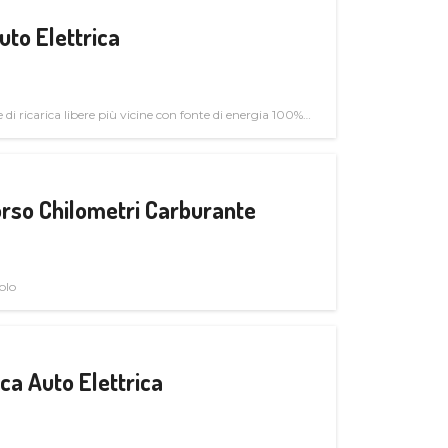
uto Elettrica
di ricarica libere più vicine con fonte di energia 100%
rso Chilometri Carburante
olo
a Auto Elettrica