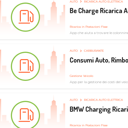
AUTO
RICARICA AUTO ELETTRICA
Be Charge Ricarica A
Ricarica in Postazioni Fisse
App che aiuta a trovare le colonnine 
pulita
AUTO
CARBURANTE
Consumi Auto, Rimbo
Gestione Veicolo
App per la gestione dei costi del veic
AUTO
RICARICA AUTO ELETTRICA
BMW Charging Ricaric
Ricarica in Postazioni Fisse