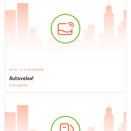
AUTO
AUTOSTRADE
Autovelox!
Infomobilità