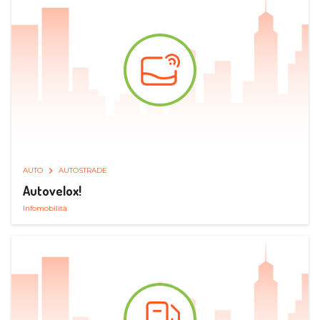
AUTO
AUTOSTRADE
Autovelox!
Infomobilità