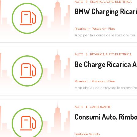
AUTO
RICARICA AUTO ELETTRICA
BMW Charging Ricaric
Ricarica in Postazioni Fisse
App per la ricerca delle stazioni per la
specifiche tecniche
AUTO
RICARICA AUTO ELETTRICA
Be Charge Ricarica A
Ricarica in Postazioni Fisse
App che aiuta a trovare le colonnine 
pulita
AUTO
CARBURANTE
Consumi Auto, Rimbo
Gestione Veicolo