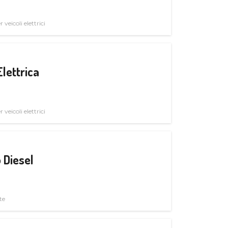
veicoli elettrici
Elettrica
veicoli elettrici
 Diesel
te