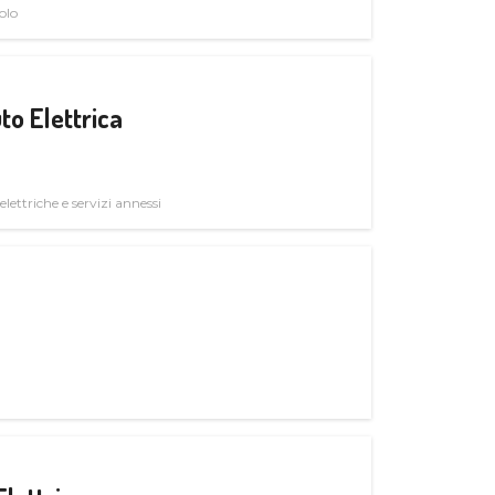
olo
to Elettrica
elettriche e servizi annessi