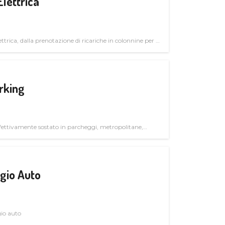
Elettrica
ttrica, dalla prenotazione di ricariche in colonnine per il
trutturali per il mercato business
rking
ettivamente sostato in parcheggi, metropolitane,
gio Auto
gio auto