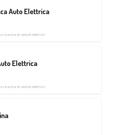
ica Auto Elettrica
 ricarica di veicoli elettrici
uto Elettrica
 ricarica di veicoli elettrici
ina