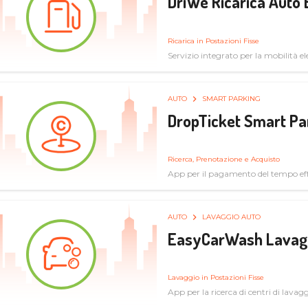
DriWe Ricarica Auto 
Ricarica in Postazioni Fisse
Servizio integrato per la mobilità ele
mercato consumer a soluzioni infras
AUTO
SMART PARKING
DropTicket Smart Pa
Ricerca, Prenotazione e Acquisto
App per il pagamento del tempo eff
tram, bus
AUTO
LAVAGGIO AUTO
EasyCarWash Lavag
Lavaggio in Postazioni Fisse
App per la ricerca di centri di lavag