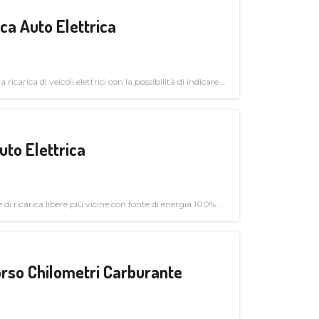
a Auto Elettrica
 ricarica di veicoli elettrici con la possibilità di indicare le
uto Elettrica
di ricarica libere più vicine con fonte di energia 100%
rso Chilometri Carburante