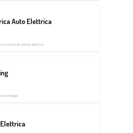
ica Auto Elettrica
 ricarica di veicoli elettrici
ing
i parcheggi
Elettrica