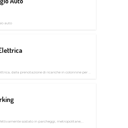
gio Auto
gio auto
Elettrica
ttrica, dalla prenotazione di ricariche in colonnine per il
trutturali per il mercato business
rking
ettivamente sostato in parcheggi, metropolitane,