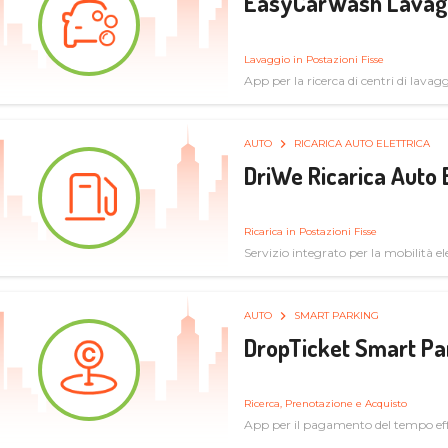
EasyCarWash Lavag
Lavaggio in Postazioni Fisse
App per la ricerca di centri di lavag
AUTO
RICARICA AUTO ELETTRICA
DriWe Ricarica Auto 
Ricarica in Postazioni Fisse
Servizio integrato per la mobilità ele
mercato consumer a soluzioni infras
AUTO
SMART PARKING
DropTicket Smart Pa
Ricerca, Prenotazione e Acquisto
App per il pagamento del tempo eff
tram, bus