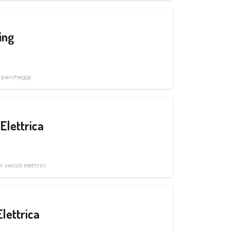
ing
i parcheggi
Elettrica
veicoli elettrici
Elettrica