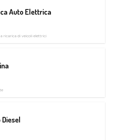
ica Auto Elettrica
 ricarica di veicoli elettrici
ina
te
 Diesel