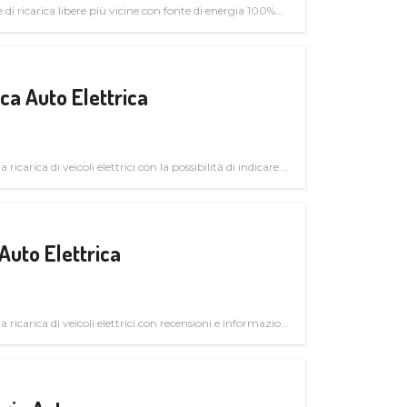
di ricarica libere più vicine con fonte di energia 100%
a Auto Elettrica
 ricarica di veicoli elettrici con la possibilità di indicare le
Auto Elettrica
la ricarica di veicoli elettrici con recensioni e informazioni