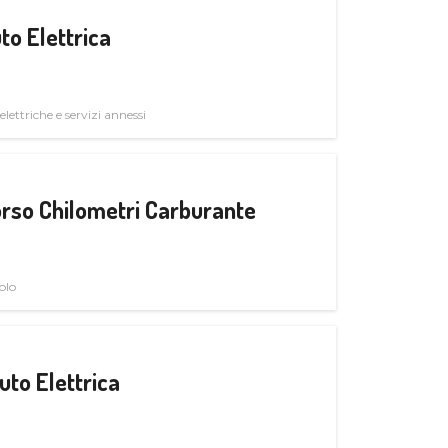
to Elettrica
elettriche e servizi annessi
rso Chilometri Carburante
olo
uto Elettrica