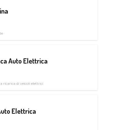
ina
te
ica Auto Elettrica
 ricarica di veicoli elettrici
uto Elettrica