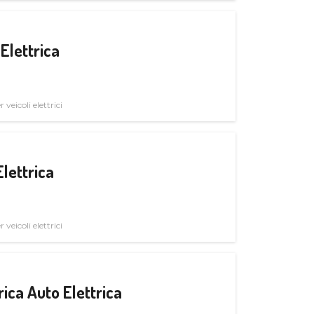
Elettrica
veicoli elettrici
Elettrica
veicoli elettrici
ica Auto Elettrica