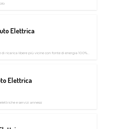
olo
uto Elettrica
di ricarica libere più vicine con fonte di energia 100%
to Elettrica
elettriche e servizi annessi