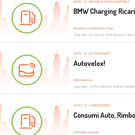
AUTO
RICARICA AUTO ELETTRICA
BMW Charging Ricaric
Ricarica in Postazioni Fisse
App per la ricerca delle stazioni per la
specifiche tecniche
AUTO
AUTOSTRADE
Autovelox!
Infomobilità
App per l'infomobilità autostradale
AUTO
CARBURANTE
Consumi Auto, Rimbo
Gestione Veicolo