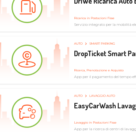
DriWe Ricarica Auto 
Ricarica in Postazioni Fisse
Servizio integrato per la mobilità ele
mercato consumer a soluzioni infras
AUTO
SMART PARKING
DropTicket Smart Pa
Ricerca, Prenotazione e Acquisto
App per il pagamento del tempo eff
tram, bus
AUTO
LAVAGGIO AUTO
EasyCarWash Lavag
Lavaggio in Postazioni Fisse
App per la ricerca di centri di lavag