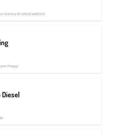
 ricarica di veicoli elettrici
ing
i parcheggi
 Diesel
te