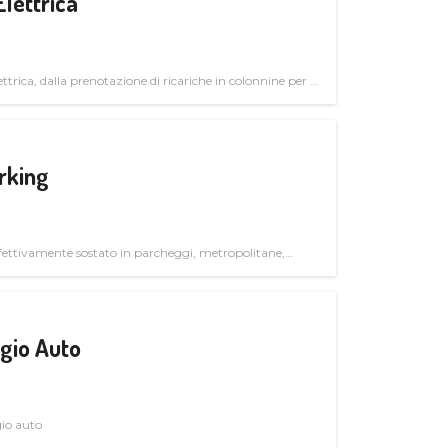
Elettrica
ttrica, dalla prenotazione di ricariche in colonnine per il
trutturali per il mercato business
rking
ettivamente sostato in parcheggi, metropolitane,
gio Auto
gio auto