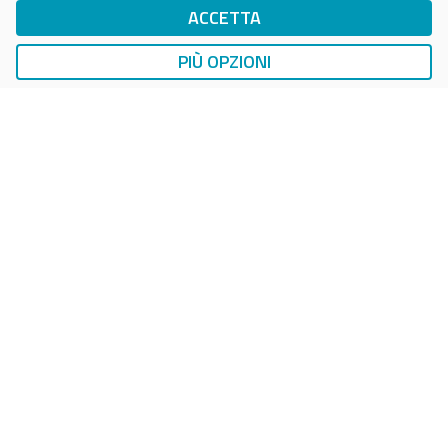
ACCETTA
DriWe Ricarica Auto Elettrica
Ricarica in Postazioni Fisse
PIÙ OPZIONI
AUTO
LAVAGGIO AUTO
EasyCarWash Lavaggio Auto
Lavaggio in Postazioni Fisse