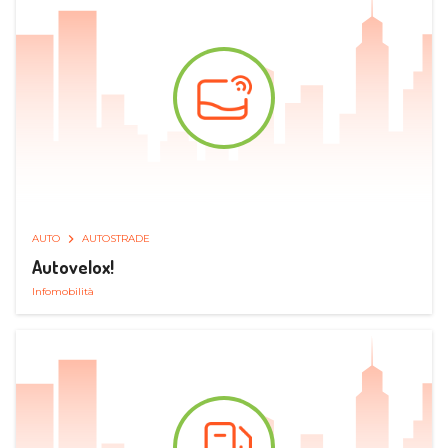
AUTO
AUTOSTRADE
Autovelox!
Infomobilità