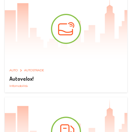
AUTO
AUTOSTRADE
Autovelox!
Infomobilità