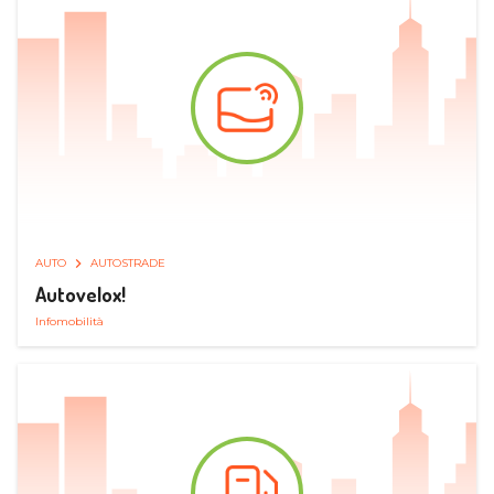
AUTO
AUTOSTRADE
Autovelox!
Infomobilità