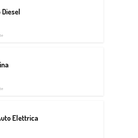
 Diesel
te
ina
te
uto Elettrica