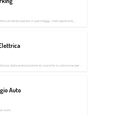
rking
ettivamente sostato in parcheggi, metropolitane,
Elettrica
ttrica, dalla prenotazione di ricariche in colonnine per il
trutturali per il mercato business
gio Auto
gio auto