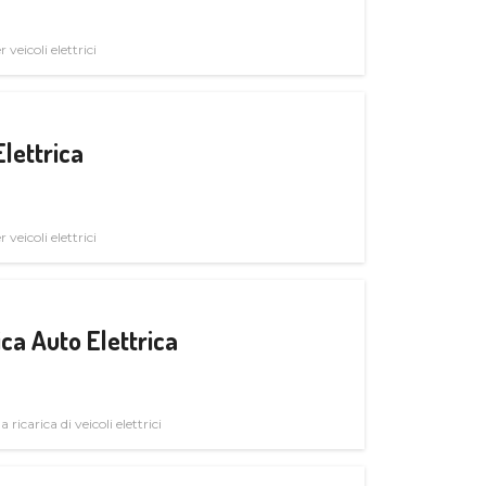
veicoli elettrici
Elettrica
veicoli elettrici
ica Auto Elettrica
 ricarica di veicoli elettrici