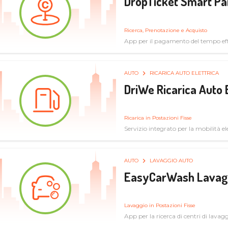
DropTicket Smart Pa
Ricerca, Prenotazione e Acquisto
App per il pagamento del tempo eff
tram, bus
AUTO
RICARICA AUTO ELETTRICA
DriWe Ricarica Auto 
Ricarica in Postazioni Fisse
Servizio integrato per la mobilità ele
mercato consumer a soluzioni infras
AUTO
LAVAGGIO AUTO
EasyCarWash Lavag
Lavaggio in Postazioni Fisse
App per la ricerca di centri di lavag