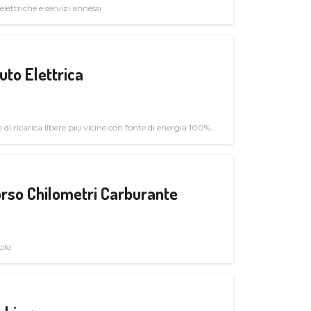
elettriche e servizi annessi
uto Elettrica
di ricarica libere più vicine con fonte di energia 100%
rso Chilometri Carburante
olo