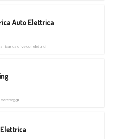
ica Auto Elettrica
 ricarica di veicoli elettrici
ing
i parcheggi
Elettrica