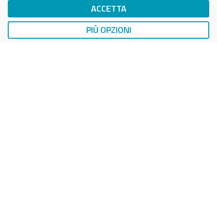
ACCETTA
DropTicket Smart Parking
Ricerca, Prenotazione e Acquisto
PIÙ OPZIONI
AUTO
LAVAGGIO AUTO
EasyCarWash Lavaggio Auto
Lavaggio in Postazioni Fisse