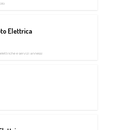
olo
to Elettrica
elettriche e servizi annessi