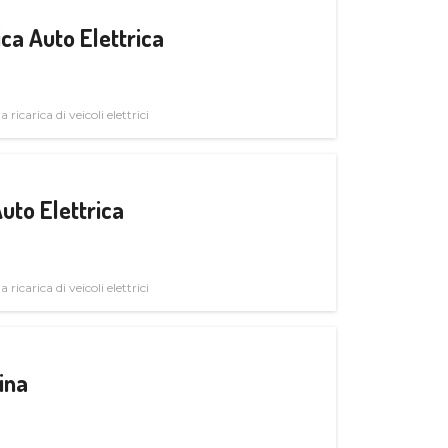
ica Auto Elettrica
 ricarica di veicoli elettrici
uto Elettrica
 ricarica di veicoli elettrici
ina