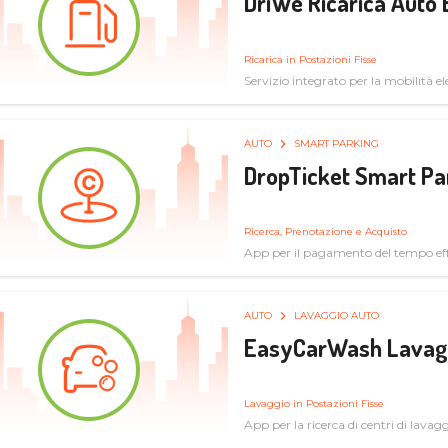
DriWe Ricarica Auto 
Ricarica in Postazioni Fisse
Servizio integrato per la mobilità ele
mercato consumer a soluzioni infras
AUTO
SMART PARKING
DropTicket Smart Pa
Ricerca, Prenotazione e Acquisto
App per il pagamento del tempo eff
tram, bus
AUTO
LAVAGGIO AUTO
EasyCarWash Lavag
Lavaggio in Postazioni Fisse
App per la ricerca di centri di lavag