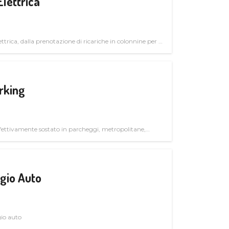
Elettrica
ttrica, dalla prenotazione di ricariche in colonnine per il
trutturali per il mercato business
rking
ettivamente sostato in parcheggi, metropolitane,
gio Auto
gio auto