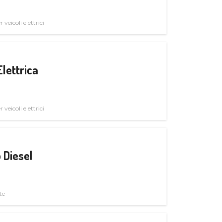
veicoli elettrici
Elettrica
veicoli elettrici
 Diesel
te