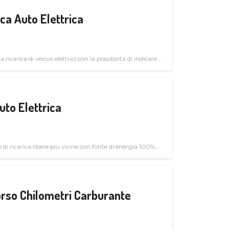
a Auto Elettrica
 ricarica di veicoli elettrici con la possibilità di indicare le
uto Elettrica
di ricarica libere più vicine con fonte di energia 100%
rso Chilometri Carburante