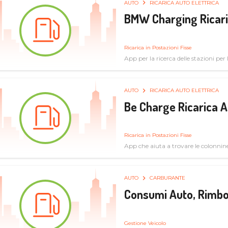
AUTO
RICARICA AUTO ELETTRICA
BMW Charging Ricaric
Ricarica in Postazioni Fisse
App per la ricerca delle stazioni per la
specifiche tecniche
AUTO
RICARICA AUTO ELETTRICA
Be Charge Ricarica A
Ricarica in Postazioni Fisse
App che aiuta a trovare le colonnine 
pulita
AUTO
CARBURANTE
Consumi Auto, Rimbo
Gestione Veicolo