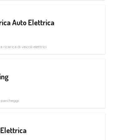
ica Auto Elettrica
 ricarica di veicoli elettrici
ing
i parcheggi
Elettrica