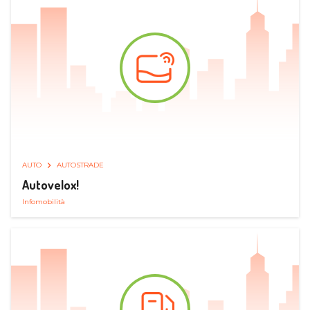
AUTO
AUTOSTRADE
Autovelox!
Infomobilità