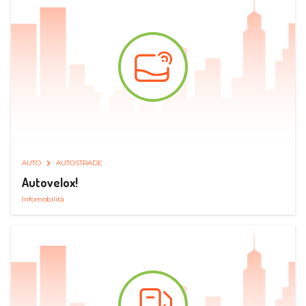
AUTO
AUTOSTRADE
Autovelox!
Infomobilità