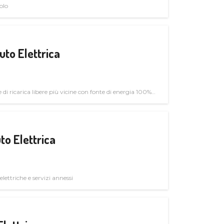
olo
uto Elettrica
di ricarica libere più vicine con fonte di energia 100%
to Elettrica
elettriche e servizi annessi