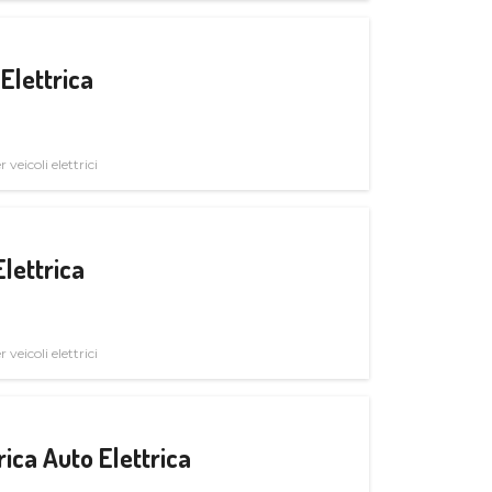
Elettrica
veicoli elettrici
Elettrica
veicoli elettrici
ica Auto Elettrica