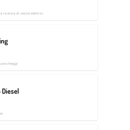
 ricarica di veicoli elettrici
ing
i parcheggi
 Diesel
te