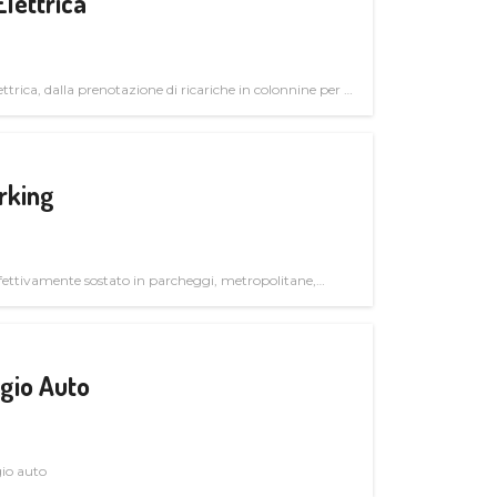
Elettrica
ttrica, dalla prenotazione di ricariche in colonnine per il
trutturali per il mercato business
rking
ettivamente sostato in parcheggi, metropolitane,
gio Auto
gio auto