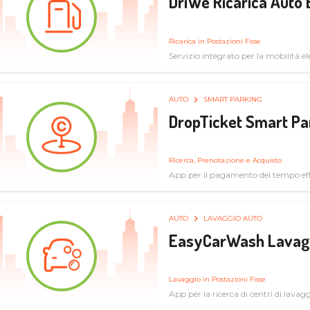
DriWe Ricarica Auto 
Ricarica in Postazioni Fisse
Servizio integrato per la mobilità ele
mercato consumer a soluzioni infras
AUTO
SMART PARKING
DropTicket Smart Pa
Ricerca, Prenotazione e Acquisto
App per il pagamento del tempo eff
tram, bus
AUTO
LAVAGGIO AUTO
EasyCarWash Lavag
Lavaggio in Postazioni Fisse
App per la ricerca di centri di lavag