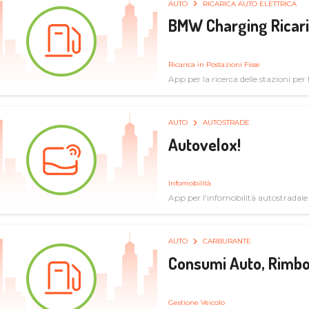
AUTO
RICARICA AUTO ELETTRICA
BMW Charging Ricaric
Ricarica in Postazioni Fisse
App per la ricerca delle stazioni per la
specifiche tecniche
AUTO
AUTOSTRADE
Autovelox!
Infomobilità
App per l'infomobilità autostradale
AUTO
CARBURANTE
Consumi Auto, Rimbo
Gestione Veicolo