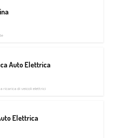
ina
te
ica Auto Elettrica
 ricarica di veicoli elettrici
uto Elettrica