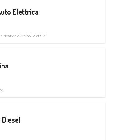
uto Elettrica
 ricarica di veicoli elettrici
ina
te
 Diesel