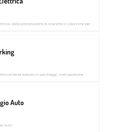
Elettrica
ttrica, dalla prenotazione di ricariche in colonnine per il
trutturali per il mercato business
rking
ettivamente sostato in parcheggi, metropolitane,
gio Auto
gio auto