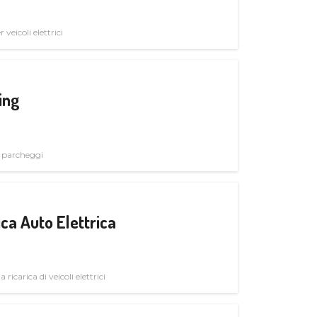
veicoli elettrici
ing
i parcheggi
ica Auto Elettrica
 ricarica di veicoli elettrici