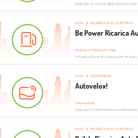
App per la ricerca delle stazioni per la
specifiche tecniche
AUTO
RICARICA AUTO ELETTRICA
Be Power Ricarica Au
Ricarica in Postazioni Fisse
Infrastrutture di ricarica per le auto 
AUTO
AUTOSTRADE
Autovelox!
Infomobilità
App per l'infomobilità autostradale
AUTO
RICARICA AUTO ELETTRICA