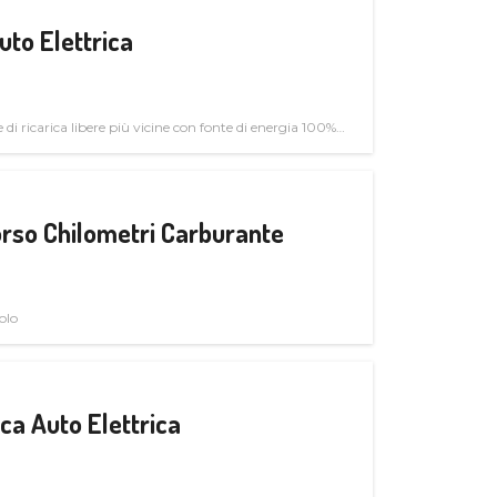
uto Elettrica
di ricarica libere più vicine con fonte di energia 100%
rso Chilometri Carburante
olo
a Auto Elettrica