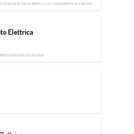
 ricarica di veicoli elettrici con la possibilità di indicare le
to Elettrica
elettriche e servizi annessi