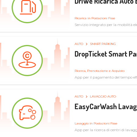
DriWe Ricarica Auto 
Ricarica in Postazioni Fisse
Servizio integrato per la mobilità ele
mercato consumer a soluzioni infras
AUTO
SMART PARKING
DropTicket Smart Pa
Ricerca, Prenotazione e Acquisto
App per il pagamento del tempo eff
tram, bus
AUTO
LAVAGGIO AUTO
EasyCarWash Lavag
Lavaggio in Postazioni Fisse
App per la ricerca di centri di lavag