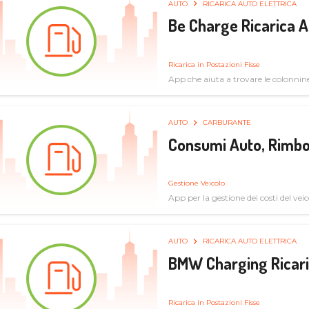
AUTO
RICARICA AUTO ELETTRICA
Be Charge Ricarica A
Ricarica in Postazioni Fisse
App che aiuta a trovare le colonnine 
pulita
AUTO
CARBURANTE
Consumi Auto, Rimbo
Gestione Veicolo
App per la gestione dei costi del veic
AUTO
RICARICA AUTO ELETTRICA
BMW Charging Ricaric
Ricarica in Postazioni Fisse