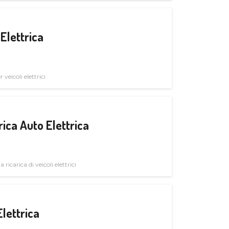
Elettrica
veicoli elettrici
ica Auto Elettrica
 ricarica di veicoli elettrici
Elettrica