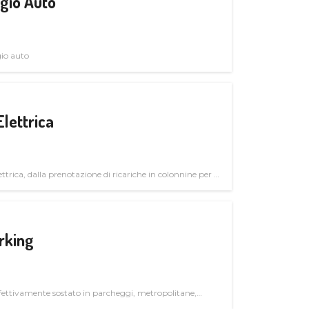
gio Auto
gio auto
Elettrica
ttrica, dalla prenotazione di ricariche in colonnine per il
trutturali per il mercato business
rking
ettivamente sostato in parcheggi, metropolitane,