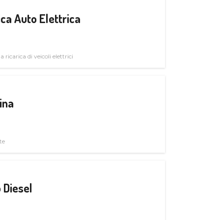
ica Auto Elettrica
 ricarica di veicoli elettrici
ina
te
 Diesel