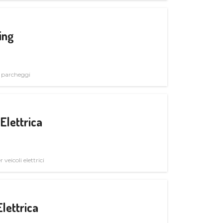
ing
i parcheggi
Elettrica
veicoli elettrici
Elettrica