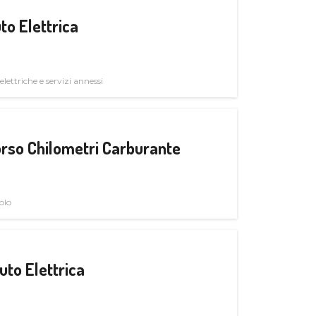
to Elettrica
elettriche e servizi annessi
rso Chilometri Carburante
olo
uto Elettrica