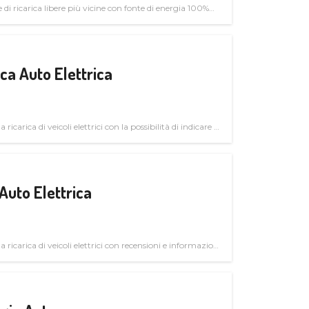
di ricarica libere più vicine con fonte di energia 100%
a Auto Elettrica
 ricarica di veicoli elettrici con la possibilità di indicare le
Auto Elettrica
la ricarica di veicoli elettrici con recensioni e informazioni