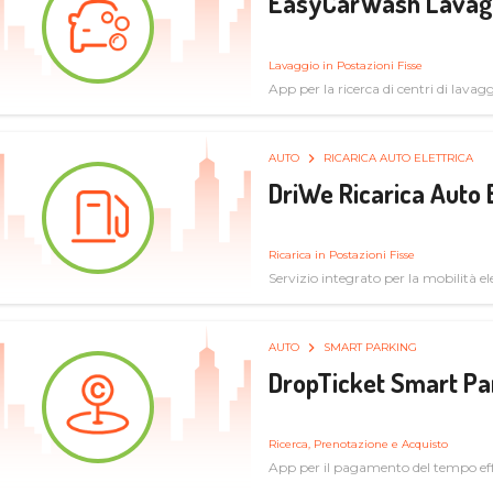
EasyCarWash Lavag
Lavaggio in Postazioni Fisse
App per la ricerca di centri di lavag
AUTO
RICARICA AUTO ELETTRICA
DriWe Ricarica Auto 
Ricarica in Postazioni Fisse
Servizio integrato per la mobilità ele
mercato consumer a soluzioni infras
AUTO
SMART PARKING
DropTicket Smart Pa
Ricerca, Prenotazione e Acquisto
App per il pagamento del tempo eff
tram, bus