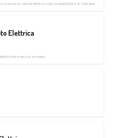
 ricarica di veicoli elettrici con la possibilità di indicare le
to Elettrica
elettriche e servizi annessi