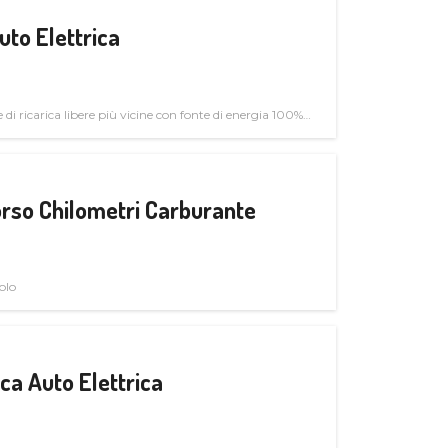
uto Elettrica
di ricarica libere più vicine con fonte di energia 100%
rso Chilometri Carburante
olo
a Auto Elettrica