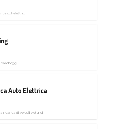
veicoli elettrici
ing
i parcheggi
ica Auto Elettrica
 ricarica di veicoli elettrici