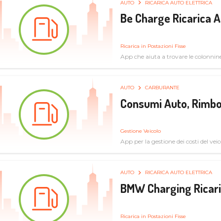
AUTO
RICARICA AUTO ELETTRICA
Be Charge Ricarica A
Ricarica in Postazioni Fisse
App che aiuta a trovare le colonnine 
pulita
AUTO
CARBURANTE
Consumi Auto, Rimbo
Gestione Veicolo
App per la gestione dei costi del veic
AUTO
RICARICA AUTO ELETTRICA
BMW Charging Ricaric
Ricarica in Postazioni Fisse