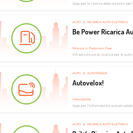
App per la ricerca delle stazioni per la
specifiche tecniche
AUTO
RICARICA AUTO ELETTRICA
Be Power Ricarica Au
Ricarica in Postazioni Fisse
Infrastrutture di ricarica per le auto 
AUTO
AUTOSTRADE
Autovelox!
Infomobilità
App per l'infomobilità autostradale
AUTO
RICARICA AUTO ELETTRICA