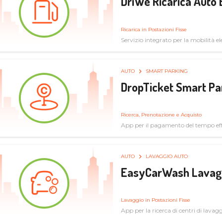
DriWe Ricarica Auto 
Ricarica in Postazioni Fisse
Servizio integrato per la mobilità ele
mercato consumer a soluzioni infras
AUTO
SMART PARKING
DropTicket Smart Pa
Ricerca, Prenotazione e Acquisto
App per il pagamento del tempo eff
tram, bus
AUTO
LAVAGGIO AUTO
EasyCarWash Lavag
Lavaggio in Postazioni Fisse
App per la ricerca di centri di lavag