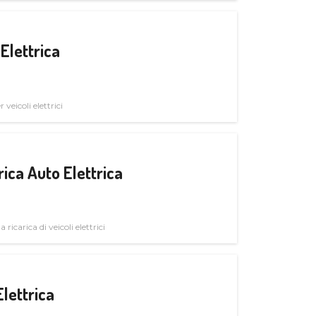
Elettrica
veicoli elettrici
ica Auto Elettrica
 ricarica di veicoli elettrici
Elettrica