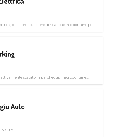
Elettrica
ttrica, dalla prenotazione di ricariche in colonnine per il
trutturali per il mercato business
rking
ettivamente sostato in parcheggi, metropolitane,
gio Auto
gio auto