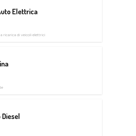
uto Elettrica
 ricarica di veicoli elettrici
ina
te
 Diesel