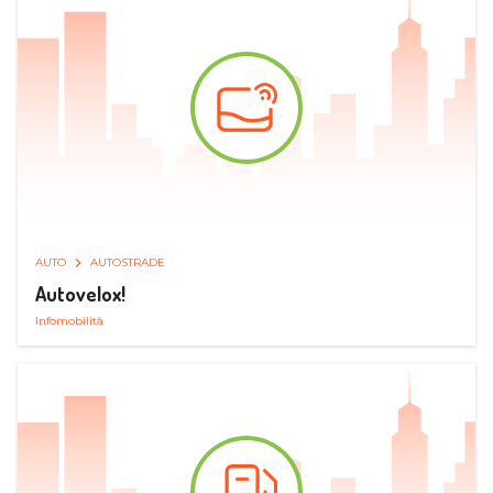
AUTO
AUTOSTRADE
Autovelox!
Infomobilità