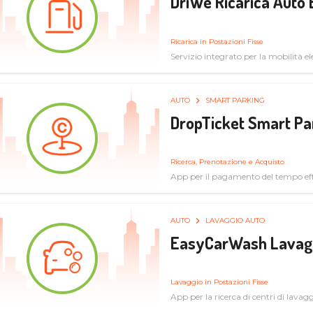
DriWe Ricarica Auto 
Ricarica in Postazioni Fisse
Servizio integrato per la mobilità ele
mercato consumer a soluzioni infras
AUTO
SMART PARKING
DropTicket Smart Pa
Ricerca, Prenotazione e Acquisto
App per il pagamento del tempo eff
tram, bus
AUTO
LAVAGGIO AUTO
EasyCarWash Lavag
Lavaggio in Postazioni Fisse
App per la ricerca di centri di lavag