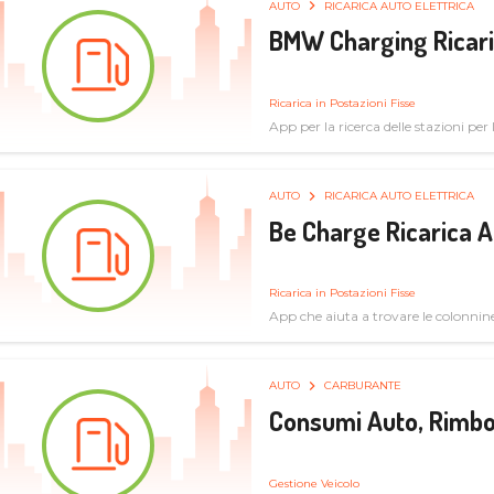
AUTO
RICARICA AUTO ELETTRICA
BMW Charging Ricaric
Ricarica in Postazioni Fisse
App per la ricerca delle stazioni per la
specifiche tecniche
AUTO
RICARICA AUTO ELETTRICA
Be Charge Ricarica A
Ricarica in Postazioni Fisse
App che aiuta a trovare le colonnine 
pulita
AUTO
CARBURANTE
Consumi Auto, Rimbo
Gestione Veicolo