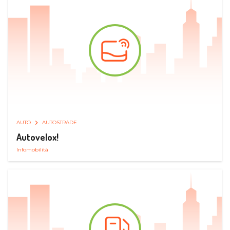
AUTO
AUTOSTRADE
Autovelox!
Infomobilità