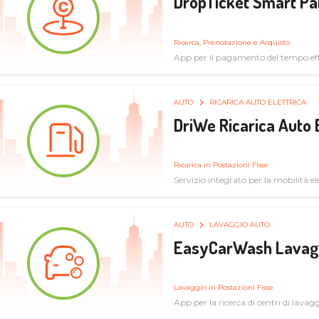
DropTicket Smart Pa
Ricerca, Prenotazione e Acquisto
App per il pagamento del tempo eff
tram, bus
AUTO
RICARICA AUTO ELETTRICA
DriWe Ricarica Auto 
Ricarica in Postazioni Fisse
Servizio integrato per la mobilità ele
mercato consumer a soluzioni infras
AUTO
LAVAGGIO AUTO
EasyCarWash Lavag
Lavaggio in Postazioni Fisse
App per la ricerca di centri di lavag