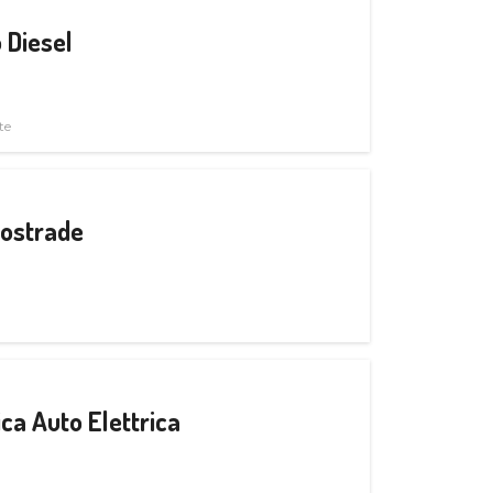
 Diesel
te
tostrade
ica Auto Elettrica