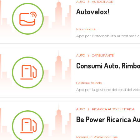
AUTO
AUTOSTRADE
Autovelox!
Infomobilità
App per l'infomobilità autostradale
AUTO
CARBURANTE
Consumi Auto, Rimbo
Gestione Veicolo
App per la gestione dei costi del veic
AUTO
RICARICA AUTO ELETTRICA
Be Power Ricarica Au
Ricarica in Postazioni Fisse