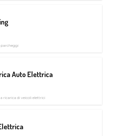
ing
i parcheggi
ica Auto Elettrica
 ricarica di veicoli elettrici
Elettrica