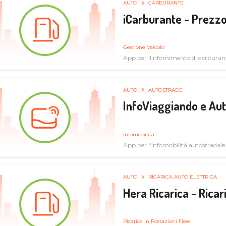
AUTO
CARBURANTE
iCarburante - Prezzo
Gestione Veicolo
App per il rifornimento di carburan
AUTO
AUTOSTRADE
InfoViaggiando e Au
Infomobilità
App per l'infomobilità autostradale
AUTO
RICARICA AUTO ELETTRICA
Hera Ricarica - Ricar
Ricarica in Postazioni Fisse