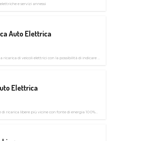
elettriche e servizi annessi
a Auto Elettrica
 ricarica di veicoli elettrici con la possibilità di indicare le
uto Elettrica
di ricarica libere più vicine con fonte di energia 100%