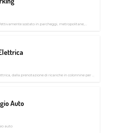
rking
ettivamente sostato in parcheggi, metropolitane,
Elettrica
ttrica, dalla prenotazione di ricariche in colonnine per il
trutturali per il mercato business
gio Auto
gio auto