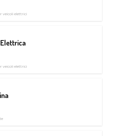
veicoli elettrici
Elettrica
veicoli elettrici
ina
te