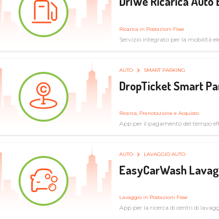
DriWe Ricarica Auto 
Ricarica in Postazioni Fisse
Servizio integrato per la mobilità ele
mercato consumer a soluzioni infras
AUTO
SMART PARKING
DropTicket Smart Pa
Ricerca, Prenotazione e Acquisto
App per il pagamento del tempo eff
tram, bus
AUTO
LAVAGGIO AUTO
EasyCarWash Lavag
Lavaggio in Postazioni Fisse
App per la ricerca di centri di lavag