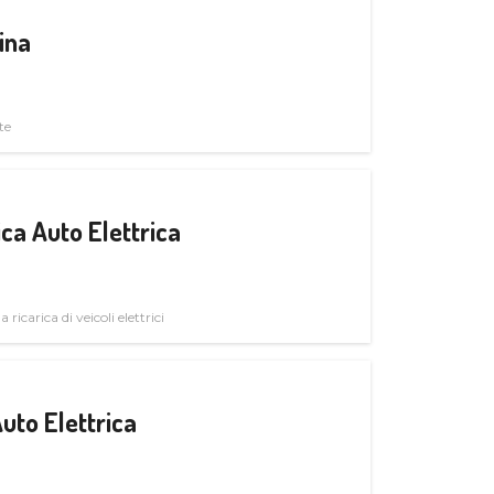
ina
te
ica Auto Elettrica
 ricarica di veicoli elettrici
uto Elettrica