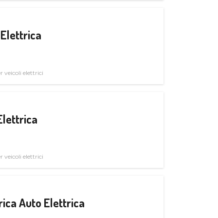
Elettrica
veicoli elettrici
Elettrica
veicoli elettrici
ica Auto Elettrica