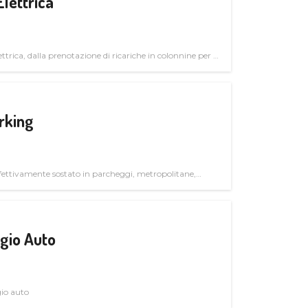
Elettrica
ttrica, dalla prenotazione di ricariche in colonnine per il
trutturali per il mercato business
rking
ettivamente sostato in parcheggi, metropolitane,
gio Auto
gio auto