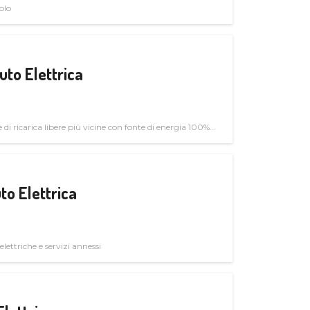
olo
uto Elettrica
di ricarica libere più vicine con fonte di energia 100%
to Elettrica
elettriche e servizi annessi