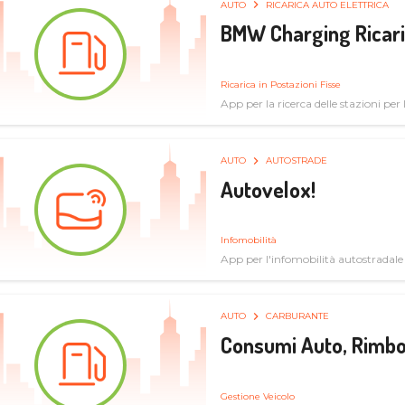
AUTO
RICARICA AUTO ELETTRICA
BMW Charging Ricaric
Ricarica in Postazioni Fisse
App per la ricerca delle stazioni per la
specifiche tecniche
AUTO
AUTOSTRADE
Autovelox!
Infomobilità
App per l'infomobilità autostradale
AUTO
CARBURANTE
Consumi Auto, Rimbo
Gestione Veicolo