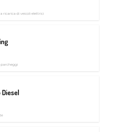
 ricarica di veicoli elettrici
ing
i parcheggi
 Diesel
te